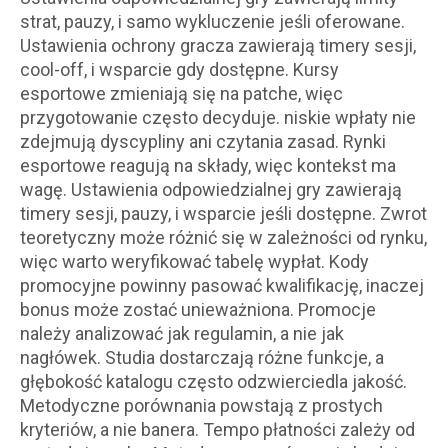
strat, pauzy, i samo wykluczenie jeśli oferowane.
Ustawienia ochrony gracza zawierają timery sesji,
cool-off, i wsparcie gdy dostępne. Kursy
esportowe zmieniają się na patche, więc
przygotowanie często decyduje. niskie wpłaty nie
zdejmują dyscypliny ani czytania zasad. Rynki
esportowe reagują na składy, więc kontekst ma
wagę. Ustawienia odpowiedzialnej gry zawierają
timery sesji, pauzy, i wsparcie jeśli dostępne. Zwrot
teoretyczny może różnić się w zależności od rynku,
więc warto weryfikować tabelę wypłat. Kody
promocyjne powinny pasować kwalifikację, inaczej
bonus może zostać unieważniona. Promocje
należy analizować jak regulamin, a nie jak
nagłówek. Studia dostarczają różne funkcje, a
głębokość katalogu często odzwierciedla jakość.
Metodyczne porównania powstają z prostych
kryteriów, a nie banera. Tempo płatności zależy od