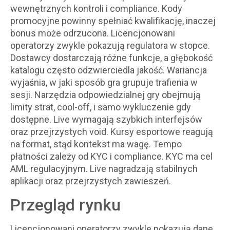
wewnętrznych kontroli i compliance. Kody
promocyjne powinny spełniać kwalifikację, inaczej
bonus może odrzucona. Licencjonowani
operatorzy zwykle pokazują regulatora w stopce.
Dostawcy dostarczają różne funkcje, a głębokość
katalogu często odzwierciedla jakość. Wariancja
wyjaśnia, w jaki sposób gra grupuje trafienia w
sesji. Narzędzia odpowiedzialnej gry obejmują
limity strat, cool-off, i samo wykluczenie gdy
dostępne. Live wymagają szybkich interfejsów
oraz przejrzystych void. Kursy esportowe reagują
na format, stąd kontekst ma wagę. Tempo
płatności zależy od KYC i compliance. KYC ma cel
AML regulacyjnym. Live nagradzają stabilnych
aplikacji oraz przejrzystych zawieszeń.
Przegląd rynku
Licencjonowani operatorzy zwykle pokazują dane