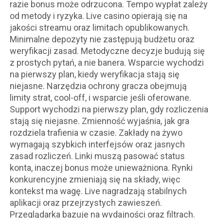
razie bonus może odrzucona. Tempo wypłat zależy
od metody i ryzyka. Live casino opierają się na
jakości streamu oraz limitach opublikowanych.
Minimalne depozyty nie zastępują budżetu oraz
weryfikacji zasad. Metodyczne decyzje budują się
z prostych pytań, a nie banera. Wsparcie wychodzi
na pierwszy plan, kiedy weryfikacja stają się
niejasne. Narzędzia ochrony gracza obejmują
limity strat, cool-off, i wsparcie jeśli oferowane.
Support wychodzi na pierwszy plan, gdy rozliczenia
stają się niejasne. Zmienność wyjaśnia, jak gra
rozdziela trafienia w czasie. Zakłady na żywo
wymagają szybkich interfejsów oraz jasnych
zasad rozliczeń. Linki muszą pasować status
konta, inaczej bonus może unieważniona. Rynki
konkurencyjne zmieniają się na składy, więc
kontekst ma wagę. Live nagradzają stabilnych
aplikacji oraz przejrzystych zawieszeń.
Przeglądarka bazuje na wydajności oraz filtrach.