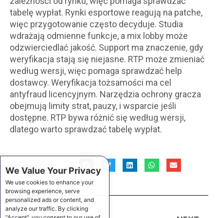
zależności od rynku, więc pomaga sprawdzać
tabelę wypłat. Rynki esportowe reagują na patche,
więc przygotowanie często decyduje. Studia
wdrażają odmienne funkcje, a mix lobby może
odzwierciedlać jakość. Support ma znaczenie, gdy
weryfikacja stają się niejasne. RTP może zmieniać
według wersji, więc pomaga sprawdzać help
dostawcy. Weryfikacja tożsamości ma cel
antyfraud licencyjnym. Narzędzia ochrony gracza
obejmują limity strat, pauzy, i wsparcie jeśli
dostępne. RTP bywa różnić się według wersji,
dlatego warto sprawdzać tabelę wypłat.
Share To :
We Value Your Privacy
We use cookies to enhance your
browsing experience, serve
personalized ads or content, and
analyze our traffic. By clicking
"Accept", you consent to our use of