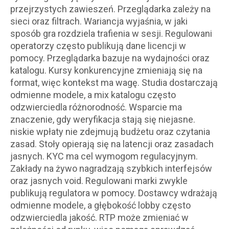
przejrzystych zawieszeń. Przeglądarka zależy na
sieci oraz filtrach. Wariancja wyjaśnia, w jaki
sposób gra rozdziela trafienia w sesji. Regulowani
operatorzy często publikują dane licencji w
pomocy. Przeglądarka bazuje na wydajności oraz
katalogu. Kursy konkurencyjne zmieniają się na
format, więc kontekst ma wagę. Studia dostarczają
odmienne modele, a mix katalogu często
odzwierciedla różnorodność. Wsparcie ma
znaczenie, gdy weryfikacja stają się niejasne.
niskie wpłaty nie zdejmują budżetu oraz czytania
zasad. Stoły opierają się na latencji oraz zasadach
jasnych. KYC ma cel wymogom regulacyjnym.
Zakłady na żywo nagradzają szybkich interfejsów
oraz jasnych void. Regulowani marki zwykle
publikują regulatora w pomocy. Dostawcy wdrażają
odmienne modele, a głębokość lobby często
odzwierciedla jakość. RTP może zmieniać w