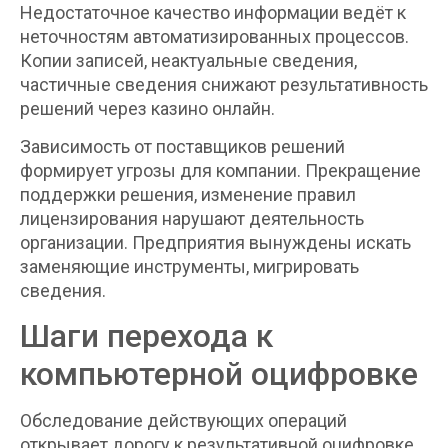
Недостаточное качество информации ведёт к
неточностям автоматизированных процессов.
Копии записей, неактуальные сведения,
частичные сведения снижают результативность
решений через казино онлайн.
Зависимость от поставщиков решений
формирует угрозы для компании. Прекращение
поддержки решения, изменение правил
лицензирования нарушают деятельность
организации. Предприятия вынуждены искать
заменяющие инструменты, мигрировать
сведения.
Шаги перехода к
компьютерной оцифровке
Обследование действующих операций
открывает дорогу к результативной оцифровке.