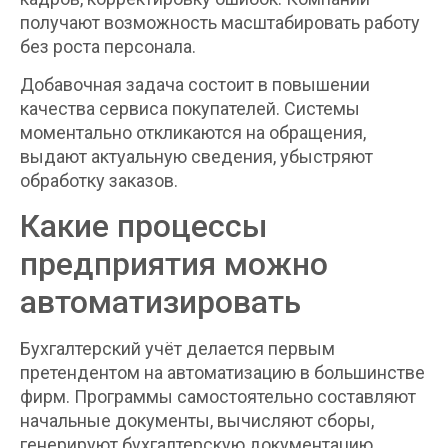
получают возможность масштабировать работу
без роста персонала.
Добавочная задача состоит в повышении
качества сервиса покупателей. Системы
моментально откликаются на обращения,
выдают актуальную сведения, убыстряют
обработку заказов.
Какие процессы
предприятия можно
автоматизировать
Бухгалтерский учёт делается первым
претендентом на автоматизацию в большинстве
фирм. Программы самостоятельно составляют
начальные документы, вычисляют сборы,
генерируют бухгалтерскую документацию.