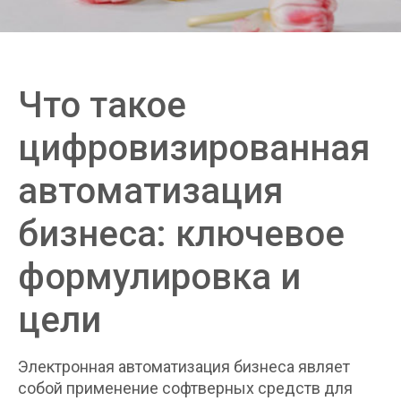
Что такое
цифровизированная
автоматизация
бизнеса: ключевое
формулировка и
цели
Электронная автоматизация бизнеса являет
собой применение софтверных средств для