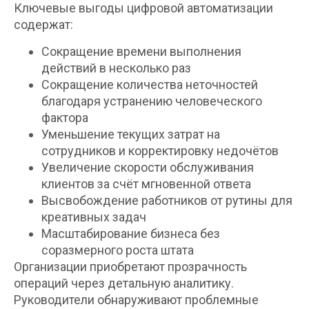
Ключевые выгоды цифровой автоматизации
содержат:
Сокращение времени выполнения
действий в несколько раз
Сокращение количества неточностей
благодаря устранению человеческого
фактора
Уменьшение текущих затрат на
сотрудников и корректировку недочётов
Увеличение скорости обслуживания
клиентов за счёт мгновенной ответа
Высвобождение работников от рутины для
креативных задач
Масштабирование бизнеса без
соразмерного роста штата
Организации приобретают прозрачность
операций через детальную аналитику.
Руководители обнаруживают проблемные