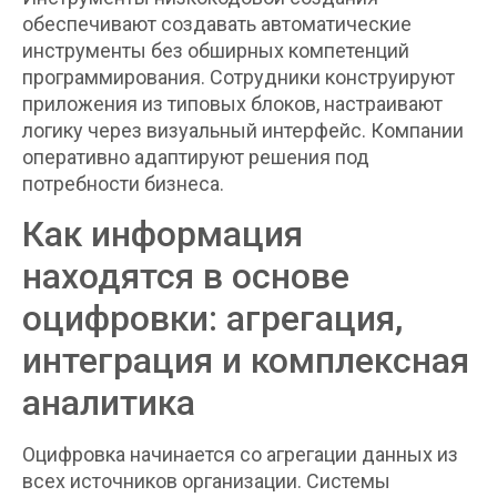
обеспечивают создавать автоматические
инструменты без обширных компетенций
программирования. Сотрудники конструируют
приложения из типовых блоков, настраивают
логику через визуальный интерфейс. Компании
оперативно адаптируют решения под
потребности бизнеса.
Как информация
находятся в основе
оцифровки: агрегация,
интеграция и комплексная
аналитика
Оцифровка начинается со агрегации данных из
всех источников организации. Системы