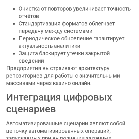
Очистка от повторов увеличивает точность
отчётов
Стандартизация форматов облегчает
передачу между системами
Периодическое обновление гарантирует
актуальность аналитики
Защита блокирует утечки закрытой
сведений
Предприятия выстраивают архитектуру
репозиториев для работы с значительными
массивами через казино онлайн.
Интеграция цифровых
сценариев
Автоматизированные сценарии являют собой
цепочку автоматизированных операций,
запускаемых при выполнении заданных