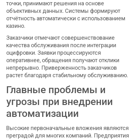
точки, принимают решения на основе
объективных данных. Системы формируют
отчётность автоматически с использованием
казино.
Заказчики отмечают совершенствование
качества обслуживания после интеграции
оцифровки. Заявки процессируются
оперативнее, обращения получают отклики
непрерывно. Приверженность заказчиков
растет благодаря стабильному обслуживанию.
Главные проблемы и
угрозы при внедрении
автоматизации
Высокие первоначальные вложения являются
преградой для многих компаний. Предприятия