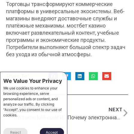
Торговцы трансформируют коммерческие
платформы в универсальные экосистемы. Веб-
магазины внедряют доставочные службы и
платёжные механизмы. мостбет казино
включает развлекательный контент, учебные
программы и экономические продукты.
Потребители выполняют большой спектр задач
без ухода из обычной атмосферы.
Share To :
We Value Your Privacy
We use cookies to enhance your
browsing experience, serve
personalized ads or content, and
analyze our traffic. By clicking
PREVIOUS
NEXT
"Accept", you consent to our use of
cookies.
Что такое low-code и no-code инструменты
Почему электронная утомление превратилась свежей вариантом душевного истощения
Reject
Accept