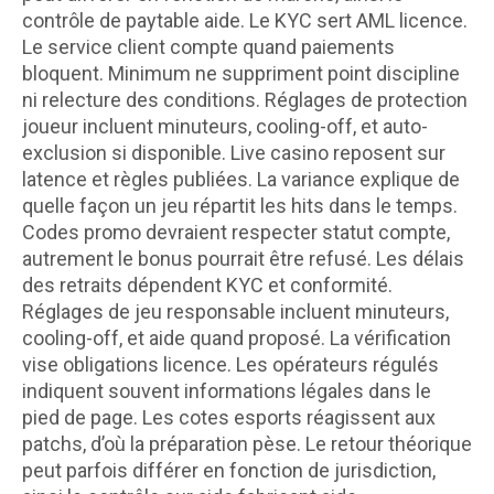
contrôle de paytable aide. Le KYC sert AML licence.
Le service client compte quand paiements
bloquent. Minimum ne suppriment point discipline
ni relecture des conditions. Réglages de protection
joueur incluent minuteurs, cooling-off, et auto-
exclusion si disponible. Live casino reposent sur
latence et règles publiées. La variance explique de
quelle façon un jeu répartit les hits dans le temps.
Codes promo devraient respecter statut compte,
autrement le bonus pourrait être refusé. Les délais
des retraits dépendent KYC et conformité.
Réglages de jeu responsable incluent minuteurs,
cooling-off, et aide quand proposé. La vérification
vise obligations licence. Les opérateurs régulés
indiquent souvent informations légales dans le
pied de page. Les cotes esports réagissent aux
patchs, d’où la préparation pèse. Le retour théorique
peut parfois différer en fonction de jurisdiction,