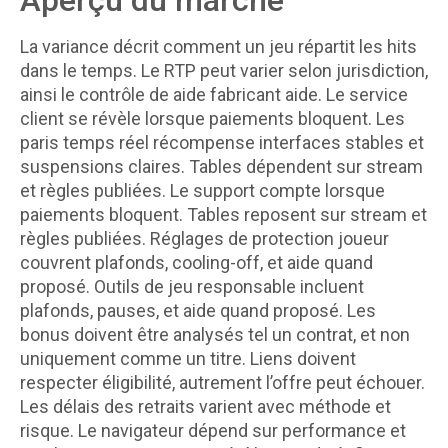
La variance décrit comment un jeu répartit les hits
dans le temps. Le RTP peut varier selon jurisdiction,
ainsi le contrôle de aide fabricant aide. Le service
client se révèle lorsque paiements bloquent. Les
paris temps réel récompense interfaces stables et
suspensions claires. Tables dépendent sur stream
et règles publiées. Le support compte lorsque
paiements bloquent. Tables reposent sur stream et
règles publiées. Réglages de protection joueur
couvrent plafonds, cooling-off, et aide quand
proposé. Outils de jeu responsable incluent
plafonds, pauses, et aide quand proposé. Les
bonus doivent être analysés tel un contrat, et non
uniquement comme un titre. Liens doivent
respecter éligibilité, autrement l’offre peut échouer.
Les délais des retraits varient avec méthode et
risque. Le navigateur dépend sur performance et