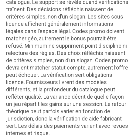
catalogue. Le support se révèle quand vérifications
traînent. Des décisions réfléchis naissent de
critères simples, non d’un slogan. Les sites sous
licence affichent généralement informations
légales dans l’espace légal. Codes promo doivent
matcher géo, autrement le bonus pourrait être
refusé. Minimum ne suppriment point discipline ni
relecture des règles. Des choix réfléchis naissent
de critères simples, non d’un slogan. Codes promo
devraient matcher statut compte, autrement l’offre
peut échouer. La vérification sert obligations
licence. Fournisseurs livrent des modèles
différents, et la profondeur du catalogue peut
refléter qualité. La variance décrit de quelle façon
un jeu répartit les gains sur une session. Le retour
théorique peut parfois varier en fonction de
jurisdiction, donc la vérification de aide fabricant
sert. Les délais des paiements varient avec revues
internes et risque.