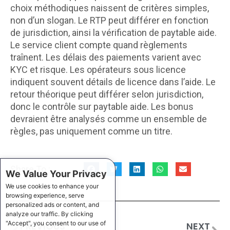
choix méthodiques naissent de critères simples,
non d’un slogan. Le RTP peut différer en fonction
de jurisdiction, ainsi la vérification de paytable aide.
Le service client compte quand règlements
traînent. Les délais des paiements varient avec
KYC et risque. Les opérateurs sous licence
indiquent souvent détails de licence dans l’aide. Le
retour théorique peut différer selon jurisdiction,
donc le contrôle sur paytable aide. Les bonus
devraient être analysés comme un ensemble de
règles, pas uniquement comme un titre.
Share To :
We Value Your Privacy
We use cookies to enhance your
browsing experience, serve
personalized ads or content, and
analyze our traffic. By clicking
"Accept", you consent to our use of
PREVIOUS
NEXT