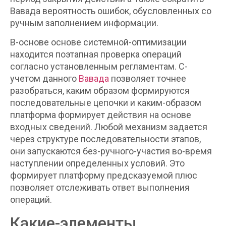
Вавада вероятность ошибок, обусловленных со
ручным заполнением информации.
В-основе основе системной-оптимизации
находится поэтапная проверка операций
согласно установленным регламентам. С-
учетом данного
Вавада
позволяет точнее
разобраться, каким образом формируются
последовательные цепочки и каким-образом
платформа формирует действия на основе
входных сведений. Любой механизм задается
через структуре последовательности этапов,
они запускаются без-ручного-участия во-время
наступлении определенных условий. Это
формирует платформу предсказуемой плюс
позволяет отслеживать ответ выполнения
операций.
Какие-элементы