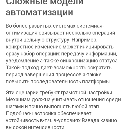
Сложные модели
автоматизации
Во более развитых системах системная-
оптимизация связывает несколько операций
внутри цельную структуру. Например,
конкретное изменение может инициировать
сразу набор операций: передачу информации,
уведомление а-также синхронизацию статуса.
Такой-подход дает-возможность сократить
период завершения процессов а-также
повысить последовательность платформы.
Эти сценарии требуют грамотной настройки.
Механизм должна учитывать отношения среди
шагами и точно выполнять любой этап.
Подобная-настройка обеспечивает
устойчивость в-т.ч. в-условиях Вавада казино
высокой интенсивности.