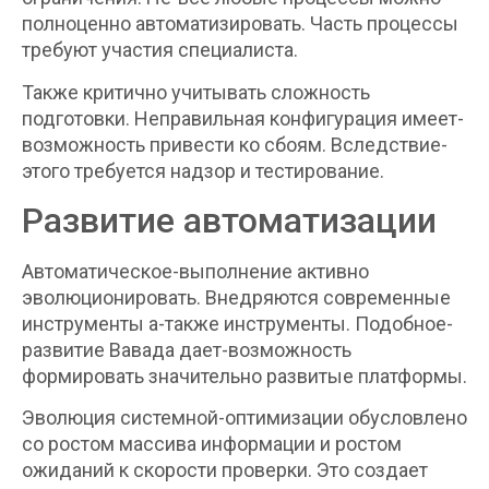
полноценно автоматизировать. Часть процессы
требуют участия специалиста.
Также критично учитывать сложность
подготовки. Неправильная конфигурация имеет-
возможность привести ко сбоям. Вследствие-
этого требуется надзор и тестирование.
Развитие автоматизации
Автоматическое-выполнение активно
эволюционировать. Внедряются современные
инструменты а-также инструменты. Подобное-
развитие Вавада дает-возможность
формировать значительно развитые платформы.
Эволюция системной-оптимизации обусловлено
со ростом массива информации и ростом
ожиданий к скорости проверки. Это создает