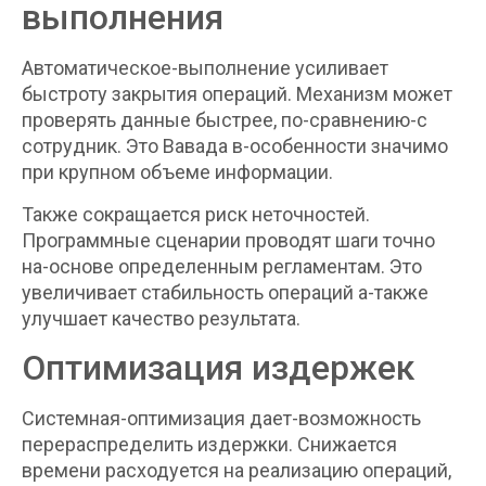
выполнения
Автоматическое-выполнение усиливает
быстроту закрытия операций. Механизм может
проверять данные быстрее, по-сравнению-с
сотрудник. Это Вавада в-особенности значимо
при крупном объеме информации.
Также сокращается риск неточностей.
Программные сценарии проводят шаги точно
на-основе определенным регламентам. Это
увеличивает стабильность операций а-также
улучшает качество результата.
Оптимизация издержек
Системная-оптимизация дает-возможность
перераспределить издержки. Снижается
времени расходуется на реализацию операций,