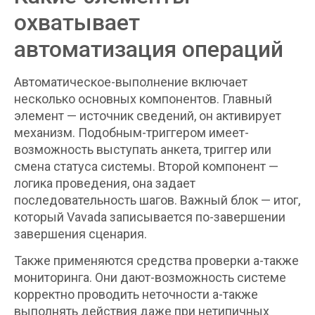
охватывает
автоматизация операций
Автоматическое-выполнение включает
несколько основных компонентов. Главный
элемент — источник сведений, он активирует
механизм. Подобным-триггером имеет-
возможность выступать анкета, триггер или
смена статуса системы. Второй компонент —
логика проведения, она задает
последовательность шагов. Важный блок — итог,
который Vavada записывается по-завершении
завершения сценария.
Также применяются средства проверки а-также
мониторинга. Они дают-возможность системе
корректно проводить неточности а-также
выполнять действия даже при нетипичных