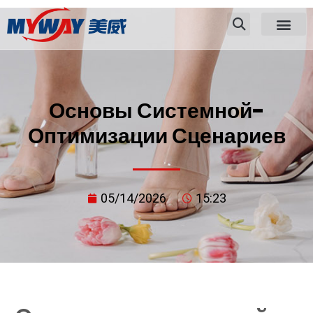
Основы Системной-
Оптимизации Сценариев
05/14/2026
15:23