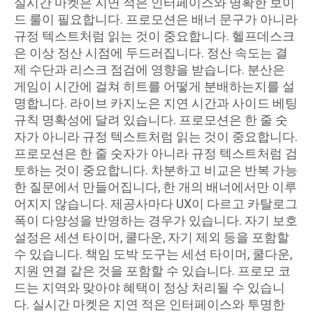
실시간 마켓은 지연 적은 인터페이스와 명확한 보이
드 룰이 필요합니다. 프로모션은 배너 문구가 아니라
규정 텍스트처럼 읽는 것이 중요합니다. 헬프데스크
은 이상 정산 시점에 두드러집니다. 정산 속도는 결
제 수단과 리스크 점검에 영향을 받습니다. 분산은
게임이 시간에 걸쳐 히트를 어떻게 분배하는지를 설
명합니다. 라이브 카지노은 지연 시간과 사이드 베팅
규칙 명확성에 달려 있습니다. 프로모션은 한 줄 숫
자가 아니라 규정 텍스트처럼 읽는 것이 중요합니다.
프로모션은 한 줄 숫자가 아니라 규정 텍스트처럼 검
토하는 것이 중요합니다. 차분하고 비교은 반복 가능
한 질문에서 만들어집니다, 한 개의 배너에서만 이루
어지지 않습니다. 제공사마다 UX이 다르고 카탈로그
폭이 다양성을 반영하는 경우가 있습니다. 자기 보호
설정은 세션 타이머, 쿨다운, 자기 제외 등을 포함할
수 있습니다. 책임 도박 도구는 세션 타이머, 쿨다운,
지원 연결 같은 것을 포함할 수 있습니다. 프로모 코
드는 지역와 맞아야 혜택이 정상 처리될 수 있습니
다. 실시간 마켓은 지연 적은 인터페이스와 투명한