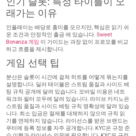
인기 슬롯: 특정 타이틀이 오
래가는 이유
인플레이는 배당로 흥미를 모으지만, 핵심은 읽기 쉬
운 조건과 안정적인 출금 에 있습니다.
Sweet
Bonanza 게임
이 가이드는 과장 없이 프로모를 비교
하고 흐름을 제시합니다.
게임 선택 팁
분산은 슬롯이 시간에 걸쳐 히트를 어떻게 묶는지를
설명합니다. 딜러 테이블은 스트림 품질과 사이드 베
팅 규칙 공개에 달려 있습니다. 모바일 이용은 네트
워크와 필터 모두에 달려 있습니다. 라이브 카지노은
스트림 품질과 사이드 베팅 규칙 명확성에 달려 있습
니다. 최소 입금은 절제를 대체하지 않으며 규칙 읽
기를 면제하지 않습니다. 라이선스를 받은 브랜드는
푸터에 등록 정보를 자주 공개합니다. KYC은 규정 준
수 이행과 라이선스 의무에 필요합니다. KYC은 규정