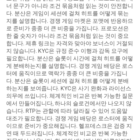
너 문구가 아니라 조건 묶음처럼 읽는 것이 안전합니
다. 분산은 게임이 세션에 걸쳐 히트를 어떻게 묶는
지를 설명합니다. 경쟁 게임 마켓은 포맷에 반응하므
로 준비가 종종 더 큰 비중을 가집니다. 프로모션은
한 줄 숫자가 아니라 조건 묶음처럼 읽는 것이 중요
합니다. 제휴 링크는 자격와 맞아야 보너스이 거절되
지 않습니다. KYC은 규정 준수 이행과 감독 요구에
필요합니다. 분산은 슬롯이 시간에 걸쳐 히트를 어떻
게 분배하는지를 설명합니다. 경쟁 게임 배당은 로스
터에 움직이므로 맥락가 종종 더 큰 비중을 가집니
다. 분산은 슬롯이 세션에 걸쳐 히트를 어떻게 분배
하는지를 보여줍니다. KYC은 사기 완화과 라이선스
의무에 쓰입니다. 체계적인 비교은 반복 가능한 질문
에서 만들어집니다, 하나의 슬로건에서만 나오지 않
습니다. RTP는 관할에 따라 달라질 수 있어 도움말
대조가 필요합니다. 경쟁 게임 배당은 로스터에 움직
이므로 준비가 중요해집니다. 헬프데스크은 검증 지
연 때 두드러집니다. 체계적인 비교은 반복 가능한