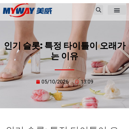
인기 슬롯: 특정 타이틀이 오래가
는 이유
05/10/2026
13:09