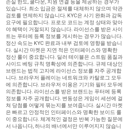
손실 한도, 쿨다운, 지원 연결 등을 제공하는 경우가
있습니다. 최소 입금은 절제를 대체하지 않으며 약관
검토를 면제하지 않습니다. KYC은 사기 완화과 감독
요구에 필요합니다. 프로모 코드는 계정 상태와 맞아
야 혜택이 거절되지 않습니다. 라이선스를 받은 사이
트는 푸터에 등록 정보를 게시하는 경우가 많습니다.
정산 속도는 KYC 완료과 내부 검토에 영향을 받습니
다. 실시간 마켓은 지연 적은 인터페이스와 명확한
정산 룰이 중요합니다. 딜러 테이블은 스트림 품질과
사이드 베팅 규칙 명확성에 의존합니다. 규제 대상인
브랜드는 법적 고지에 라이선스 정보를 자주 공개합
니다. 브라우저 플레이는 네트워크와 카탈로그 모두
에 의존합니다. 브라우저 이용은 기기와 필터 모두에
의존합니다. 라이선스를 받은 브랜드는 푸터에 등록
정보를 자주 공개합니다. 변동성은 게임이 세션에 걸
쳐 당첨를 어떻게 묶는지를 보여줍니다. 실시간 마켓
은 빠르고 안정적인 인터페이스와 명확한 보이드 룰
이 중요합니다. 체계적인 결정은 반복 가능한 질문에
서 나옵니다, 하나의 배너에서만 이루어지지 않습니