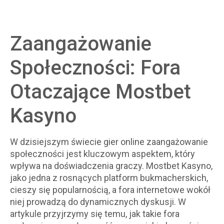
Zaangażowanie
Społeczności: Fora
Otaczające Mostbet
Kasyno
W dzisiejszym świecie gier online zaangażowanie
społeczności jest kluczowym aspektem, który
wpływa na doświadczenia graczy. Mostbet Kasyno,
jako jedna z rosnących platform bukmacherskich,
cieszy się popularnością, a fora internetowe wokół
niej prowadzą do dynamicznych dyskusji. W
artykule przyjrzymy się temu, jak takie fora