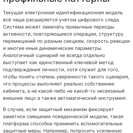
Текущая электронная идентификационная модель
всё чаще расширяется учетом цифрового следа.
Система может замечать привычные периоды
активности, повторяющиеся операции, структуру
перемещений по разным секциям, скорость реакции
и многие иные динамические параметры.
Аналогичный сценарий не всегда отдельно
выступает как единственный ключевой метод
подтверждения личности, хотя служит для того,
чтобы понять степень уверенности такого сценария,
что процессы выполняет реально собственник
кабинета, а не какой-либо не какой-то несвязаный
внешнее лицо а также автоматический инструмент.
В случае, если защитный механизм фиксирует
заметное смещение поведенческой модели, такая
платформа способна применить вспомогательные
защитные меры. Например, попросить усиленную