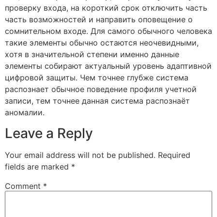
проверку входа, на короткий срок отключить часть
часть возможностей и направить оповещение о
сомнительном входе. Для самого обычного человека
такие элементы обычно остаются неочевидными,
хотя в значительной степени именно данные
элементы собирают актуальный уровень адаптивной
цифровой защиты. Чем точнее глубже система
распознает обычное поведение профиля учетной
записи, тем точнее данная система распознаёт
аномалии.
Leave a Reply
Your email address will not be published.
Required
fields are marked
*
Comment
*