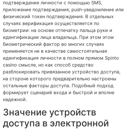
подтверждение личности с помощью SMS,
приложение подтверждения, push-уведомление или
физический токен подтверждения. В отдельных
случаях верификация осуществляется по
биометрии: на основе отпечатку пальца руки и
идентификации лица владельца. При этом этом
биометрический фактор во многих случаях
применяется не в качестве самостоятельная
идентификация личности в полном прямом Spinto
casino смысле, но как способ средство
разблокировать привязанное устройство доступа,
на стороне которого предварительно настроены
остальные факторы доступа. Подобный подход
формирует сценарий входа и быстрой и вполне
надежной.
Значение устройств
доступа в электронной