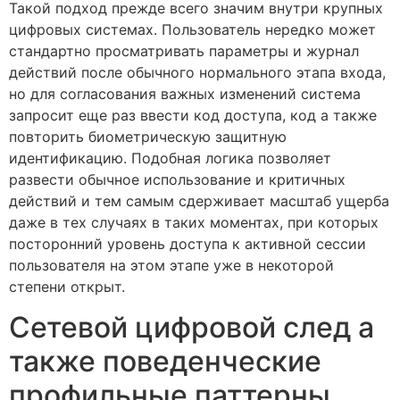
Такой подход прежде всего значим внутри крупных
цифровых системах. Пользователь нередко может
стандартно просматривать параметры и журнал
действий после обычного нормального этапа входа,
но для согласования важных изменений система
запросит еще раз ввести код доступа, код а также
повторить биометрическую защитную
идентификацию. Подобная логика позволяет
развести обычное использование и критичных
действий и тем самым сдерживает масштаб ущерба
даже в тех случаях в таких моментах, при которых
посторонний уровень доступа к активной сессии
пользователя на этом этапе уже в некоторой
степени открыт.
Сетевой цифровой след а
также поведенческие
профильные паттерны