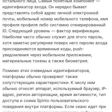
остального лица. Самый понятный компонент —
идентификатор входа. Он нередко бывает
представлять собой адрес личной электронной
почты, мобильный номер мобильного телефона, имя
профиля профиля либо системно сгенерированный
ID. Следующий уровень — фактор верификации.
Наиболее часто обычно служит для этого пароль,
хотя заметно регулярнее поверх него паролю входа
присоединяются временные коды, push-
уведомления через мобильном приложении,
материальные токены а также биометрия.
Помимо этих очевидных идентификаторов,
платформы обычно проверяют также
сопутствующие характеристики. К числу ним
обычно относят аппарат, используемый браузер, IP-
адрес, регион авторизации, время активности, тип
доступа и схема Spinto пользовательского
поведения внутри платформы. Если сеанс идет при