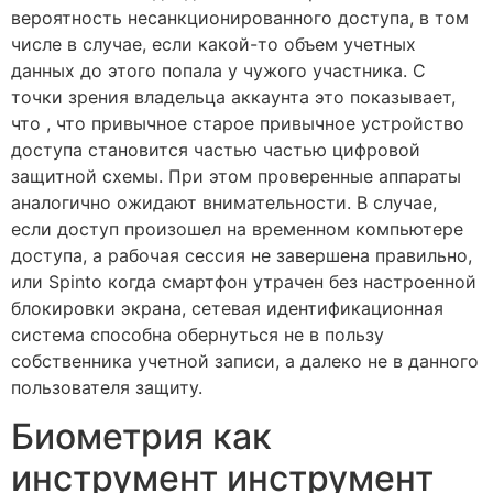
вероятность несанкционированного доступа, в том
числе в случае, если какой-то объем учетных
данных до этого попала у чужого участника. С
точки зрения владельца аккаунта это показывает,
что , что привычное старое привычное устройство
доступа становится частью частью цифровой
защитной схемы. При этом проверенные аппараты
аналогично ожидают внимательности. В случае,
если доступ произошел на временном компьютере
доступа, а рабочая сессия не завершена правильно,
или Spinto когда смартфон утрачен без настроенной
блокировки экрана, сетевая идентификационная
система способна обернуться не в пользу
собственника учетной записи, а далеко не в данного
пользователя защиту.
Биометрия как
инструмент инструмент