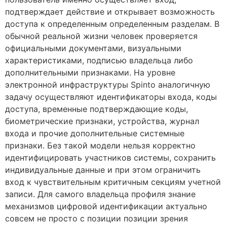
подтверждает действие и открывает возможность
доступа к определенным определенным разделам. В
обычной реальной жизни человек проверяется
официальными документами, визуальными
характеристиками, подписью владельца либо
дополнительными признаками. На уровне
электронной инфраструктуры Spinto аналогичную
задачу осуществляют идентификаторы входа, коды
доступа, временные подтверждающие коды,
биометрические признаки, устройства, журнал
входа и прочие дополнительные системные
признаки. Без такой модели нельзя корректно
идентифицировать участников системы, сохранить
индивидуальные данные и при этом ограничить
вход к чувствительным критичным секциям учетной
записи. Для самого владельца профиля знание
механизмов цифровой идентификации актуально
совсем не просто с позиции позиции зрения