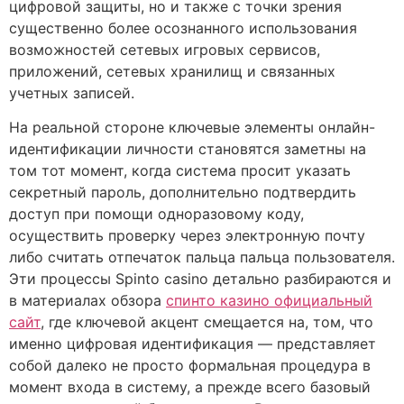
цифровой защиты, но и также с точки зрения
существенно более осознанного использования
возможностей сетевых игровых сервисов,
приложений, сетевых хранилищ и связанных
учетных записей.
На реальной стороне ключевые элементы онлайн-
идентификации личности становятся заметны на
том тот момент, когда система просит указать
секретный пароль, дополнительно подтвердить
доступ при помощи одноразовому коду,
осуществить проверку через электронную почту
либо считать отпечаток пальца пальца пользователя.
Эти процессы Spinto casino детально разбираются и
в материалах обзора
спинто казино официальный
сайт
, где ключевой акцент смещается на, том, что
именно цифровая идентификация — представляет
собой далеко не просто формальная процедура в
момент входа в систему, а прежде всего базовый