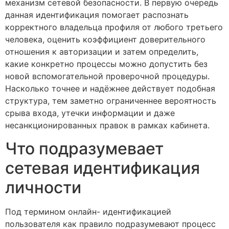
механизм сетевой безопасности. В первую очередь
данная идентификация помогает распознать
корректного владельца профиля от любого третьего
человека, оценить коэффициент доверительного
отношения к авторизации и затем определить,
какие конкретно процессы можно допустить без
новой вспомогательной проверочной процедуры.
Насколько точнее и надёжнее действует подобная
структура, тем заметно ограниченнее вероятность
срыва входа, утечки информации и даже
несанкционированных правок в рамках кабинета.
Что подразумевает
сетевая идентификация
личности
Под термином онлайн- идентификацией
пользователя как правило подразумевают процесс