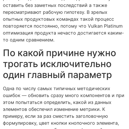
оставить без заметных последствий а также
пересматривают рабочую гипотезу. В зрелых
опытных продуктовых командах такой процесс
повторяется постоянно, потому что Vulkan Platinum
оптимизация продукта нечасто достигается каким-
то одним сравнением.
По какой причине нужно
трогать исключительно
один главный параметр
Одна по числу самых типичных методических
ошибок — обновить сразу много компонентов и при
этом попытаться определить, какой из данных
элементов обеспечил изменение метрики. К
примеру, если за раз сместить заголовочную
формулировку, цвет кнопки кнопочного элемента,