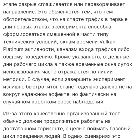
этапе разрыв сглаживается или переворачивает
направление. Это объясняется тем, что тем
обстоятельством, что на старте трафик в первые
дни первых этапах эксперимента способна
сформироваться смещенной в части типу
технических условий, окнам времени Vulkan
Platinum активности, каналам входа трафика либо
общему поведению. Кроме указанного, отдельные
дни рабочего цикла а также временные окна суток
использования часто отражаются по линии
метрики. В случае, если завершить эксперимент
излишне быстро, итог станет сделано далеко не на
вокруг надежном эффекте, но фактически на
случайном коротком срезе наблюдений.
Из-за этого качественно организованный тест
обычно должен продолжаться работать на
достаточном горизонте, с целью поймать базовый
цикл поведения людей. В одних сценариях это