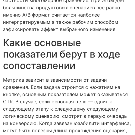
частности многомерное сравнение. При этом для
большинства продуктовых сценариев все равно
именно A/B формат считается наиболее
интерпретируемым а также рабочим способом
зафиксировать эффект выбранного изменения.
Какие основные
показатели берут в ходе
сопоставлении
Метрика зависит в зависимости от задачи
сравнения. Если задача строится с нажатиям на
кнопке, основным показателем может оказываться
CTR. В случае, если основная цель — сдвиг к
следующему этапу к следующему следующему
логическому сценарию, смотрят в первую очередь
на конверсию. Когда завязан юзабилити интерфейса,
могут быть полезны длина прохождения сценария,