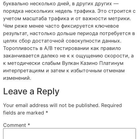
буквально несколько дней, в других других —
порядка нескольких недель трафика. Это строится с
учетом масштаба трафика и от важности метрики.
Чем реже менее часто фиксируется ключевое
результат, настолько дольше периода потребуется в
целях сбор достаточной совокупности данных.
Торопливость в A/B тестировании как правило
заканчивается далеко не к к ощущению скорости, а
к методически слабым Вулкан Казино Платинум
интерпретациям и затем к избыточным отменам
изменений.
Leave a Reply
Your email address will not be published.
Required
fields are marked
*
Comment
*