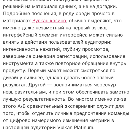
решений на материале данных, а не на догадки.
Подробные пояснения, в ряду среди прочего в
материалах
Вулкан казино
, обычно выделяют, что
именно даже незаметный на первый взгляд
интерфейсный элемент интерфейса может сильно
влиять в действия пользователей аудитории:
интенсивность нажатий, глубину просмотра,
завершение сценария регистрации, использование
инструмента а также повторное обращение внутрь
продукту. Первый макет может смотреться по
дизайну сильнее, однако давать более слабый
результат. Другой — восприниматься чересчур
невыразительным, и при этом обеспечивать заметно
лучшую результативность. Во многом именно из-за
этого A/B сравнительный эксперимент служит для
того, чтобы отделить личные предпочтения команды
от цифрово измеримого изменения метрики в
настоящей аудитории Vulkan Platinum.