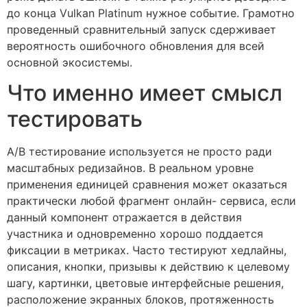
до конца Vulkan Platinum нужное событие. Грамотно
проведенный сравнительный запуск сдерживает
вероятность ошибочного обновления для всей
основной экосистемы.
Что именно имеет смысл
тестировать
A/B тестирование используется не просто ради
масштабных редизайнов. В реальном уровне
применения единицей сравнения может оказаться
практически любой фрагмент онлайн- сервиса, если
данный компонент отражается в действия
участника и одновременно хорошо поддается
фиксации в метриках. Часто тестируют хедлайны,
описания, кнопки, призывы к действию к целевому
шагу, картинки, цветовые интерфейсные решения,
расположение экранных блоков, протяженность