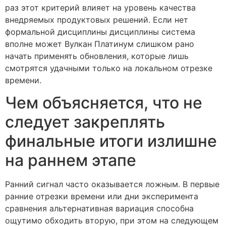
раз этот критерий влияет на уровень качества
внедряемых продуктовых решений. Если нет
формальной дисциплины дисциплины система
вполне может Вулкан Платинум слишком рано
начать применять обновления, которые лишь
смотрятся удачными только на локальном отрезке
времени.
Чем объясняется, что не
следует закреплять
финальные итоги излишне
на раннем этапе
Ранний сигнал часто оказывается ложным. В первые
ранние отрезки времени или дни эксперимента
сравнения альтернативная вариация способна
ощутимо обходить вторую, при этом на следующем