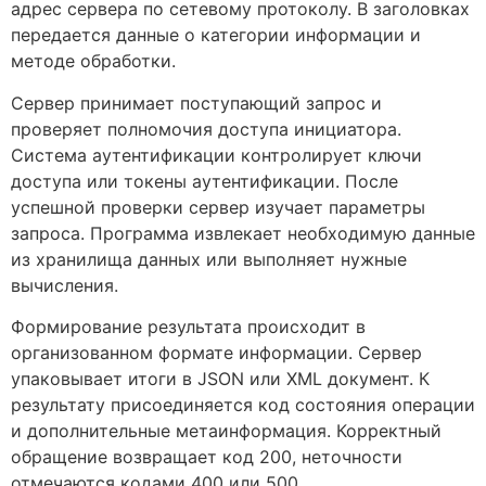
адрес сервера по сетевому протоколу. В заголовках
передается данные о категории информации и
методе обработки.
Сервер принимает поступающий запрос и
проверяет полномочия доступа инициатора.
Система аутентификации контролирует ключи
доступа или токены аутентификации. После
успешной проверки сервер изучает параметры
запроса. Программа извлекает необходимую данные
из хранилища данных или выполняет нужные
вычисления.
Формирование результата происходит в
организованном формате информации. Сервер
упаковывает итоги в JSON или XML документ. К
результату присоединяется код состояния операции
и дополнительные метаинформация. Корректный
обращение возвращает код 200, неточности
отмечаются кодами 400 или 500.