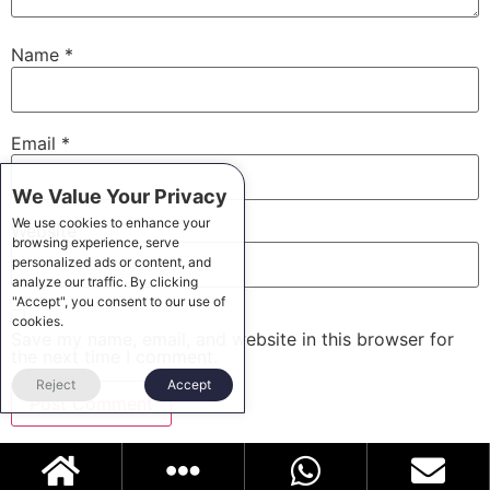
Name
*
Email
*
We Value Your Privacy
We use cookies to enhance your
Website
browsing experience, serve
personalized ads or content, and
analyze our traffic. By clicking
"Accept", you consent to our use of
cookies.
Save my name, email, and website in this browser for
the next time I comment.
Reject
Accept