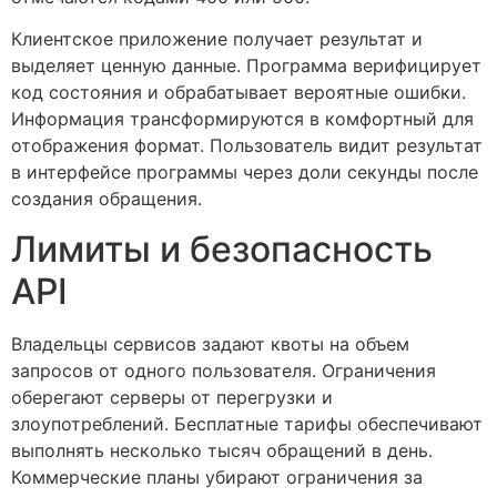
Клиентское приложение получает результат и
выделяет ценную данные. Программа верифицирует
код состояния и обрабатывает вероятные ошибки.
Информация трансформируются в комфортный для
отображения формат. Пользователь видит результат
в интерфейсе программы через доли секунды после
создания обращения.
Лимиты и безопасность
API
Владельцы сервисов задают квоты на объем
запросов от одного пользователя. Ограничения
оберегают серверы от перегрузки и
злоупотреблений. Бесплатные тарифы обеспечивают
выполнять несколько тысяч обращений в день.
Коммерческие планы убирают ограничения за