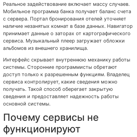
Реальное задействование включает массу случаев.
Мобильное программа банка получает баланс счета
с сервера. Портал бронирования отелей уточняет
наличие незанятых комнат в базе данных. Навигатор
принимает данные о заторах от картографического
сервиса. Музыкальный плеер загружает обложки
альбомов из внешнего хранилища.
Интерфейс скрывает внутреннюю механику работы
системы. Сторонние программисты обретают
доступ только к разрешенным функциям. Владелец
сервиса контролирует, какие сведения можно
получать. Такой способ оберегает закрытую
сведения и предоставляет надежность работы
основной системы.
Почему сервисы не
функционируют