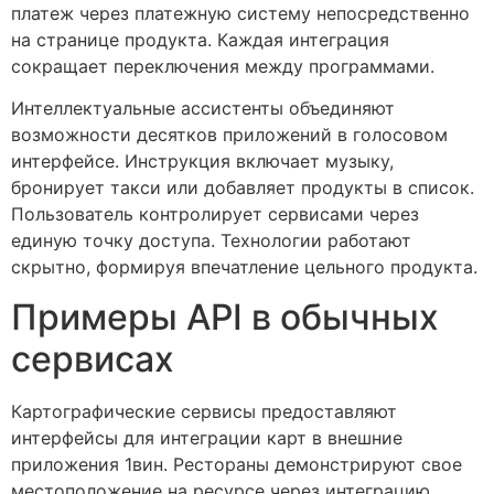
платеж через платежную систему непосредственно
на странице продукта. Каждая интеграция
сокращает переключения между программами.
Интеллектуальные ассистенты объединяют
возможности десятков приложений в голосовом
интерфейсе. Инструкция включает музыку,
бронирует такси или добавляет продукты в список.
Пользователь контролирует сервисами через
единую точку доступа. Технологии работают
скрытно, формируя впечатление цельного продукта.
Примеры API в обычных
сервисах
Картографические сервисы предоставляют
интерфейсы для интеграции карт в внешние
приложения 1вин. Рестораны демонстрируют свое
местоположение на ресурсе через интеграцию.