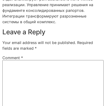
реализации. Управление принимает решения на
фундаменте консолидированных рапортов.
Интеграции трансформируют разрозненные
системы в общий комплекс.
Leave a Reply
Your email address will not be published.
Required
fields are marked
*
Comment
*