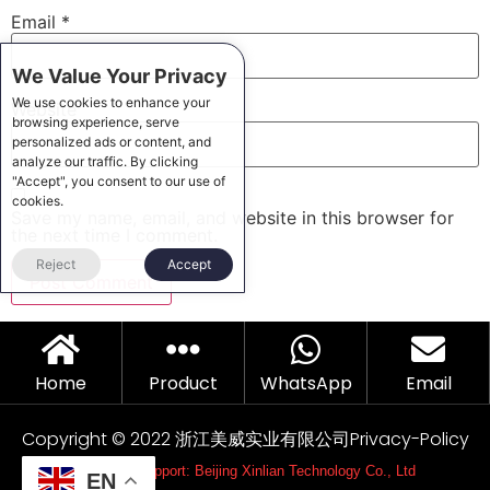
Email
*
We Value Your Privacy
We use cookies to enhance your
Website
browsing experience, serve
personalized ads or content, and
analyze our traffic. By clicking
"Accept", you consent to our use of
cookies.
Save my name, email, and website in this browser for
the next time I comment.
Reject
Accept
Home
Product
WhatsApp
Email
Copyright © 2022 浙江美威实业有限公司
Privacy-Policy
Technical support: Beijing Xinlian Technology Co., Ltd
EN