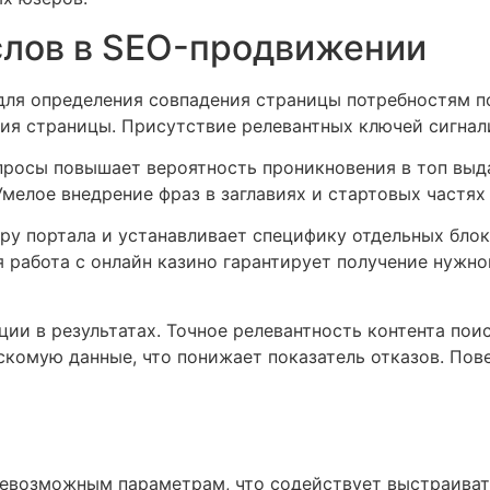
слов в SEO-продвижении
ля определения совпадения страницы потребностям п
ия страницы. Присутствие релевантных ключей сигнал
просы повышает вероятность проникновения в топ выд
мелое внедрение фраз в заглавиях и стартовых частях
ру портала и устанавливает специфику отдельных блок
 работа с онлайн казино гарантирует получение нужн
ции в результатах. Точное релевантность контента по
скомую данные, что понижает показатель отказов. Пов
з
евозможным параметрам, что содействует выстраиват