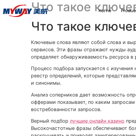
Что такое ключе
Home
Produc
Что такое ключе
Ключевые слова являют собой слова и вы
сервисов. Эти фразы отражают нужды ауд
определяет обнаруживаемость ресурса в р
Процесс подбора запускается с изучения 
реестр определений, которые представляю
и синонимы.
Анализ соперников дает возможность опр
офферами показывает, по каким запросам
востребованности запросов.
Верный подбор
лучшие онлайн казино
пред
Высокочастотные фразы обеспечивают бол
раскручивать и приводят заинтересованн