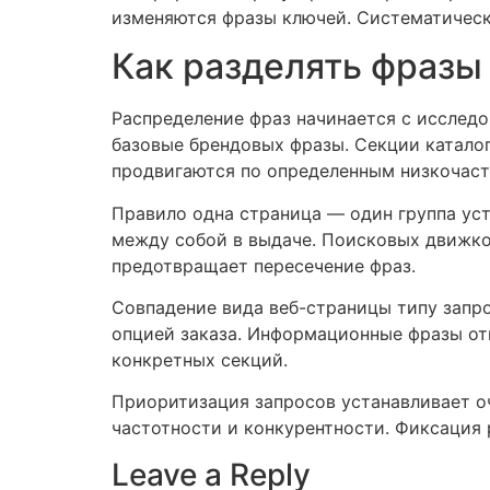
изменяются фразы ключей. Систематическ
Как разделять фразы
Распределение фраз начинается с исследо
базовые брендовых фразы. Секции катало
продвигаются по определенным низкочаст
Правило одна страница — один группа ус
между собой в выдаче. Поисковых движко
предотвращает пересечение фраз.
Совпадение вида веб-страницы типу запр
опцией заказа. Информационные фразы от
конкретных секций.
Приоритизация запросов устанавливает о
частотности и конкурентности. Фиксация 
Leave a Reply