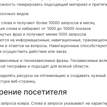
ожность генерировать подходящий материал и притяг
сколько видов:
слова и получают более 10000 запросов в месяц
е слова и набирают от 1000 до 10000 показов
нутых фраз и получают менее 1000 запросов
яются на информационные, навигационные, транзакци
и и ответов на вопросы. Навигационные способствуют
м осуществить действие или заказ.
зависимые и геонезависимые фразы. Геозависимые вклю
ой географии и подходят для всякой области.
азделять ресурсы на оптимизацию и создавать нужный
туре веб-страниц.
рение посетителя
запроса юзера. Слова в запросе указывают на характ