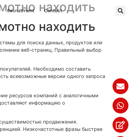
амотно находить
Recruitment
Contact
амотно находить
стемы для поиска данных, продуктов или
олнение веб-страниц. Правильный выбор
 покупателей. Необходимо составить
есть всевозможные версии одного запроса
ание ресурсов компаний с аналогичными
едоставляют информацию о
осуществимостью продвижения.
уренцией. Низкочастотные фразы быстрее