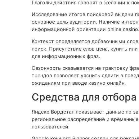
Глаголы действия говорят о желании к по
Исследование итогов поисковой выдачи п
основное цель аудитории. Наличие интерн
информационной ориентации online casino
Контекст определяется добавочными слов
поиск. Присутствие слов цена, купить ил
для информационных фраз.
Сезонность сказывается на трактовку фр
трендов позволяет уяснить сдвиги в пове
ожиданиям при вводе казино онлайн.
Средства для отбора
Яндекс Вордстат показывает данные по за
региональное распределение и временные
пользователей.
Google Keyword Planner создан для рекла