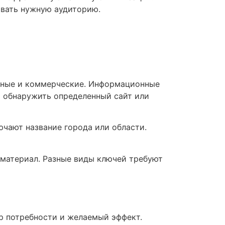
ивать нужную аудиторию.
онные и коммерческие. Информационные
 обнаружить определенный сайт или
чают название города или области.
 материал. Разные виды ключей требуют
ер потребности и желаемый эффект.