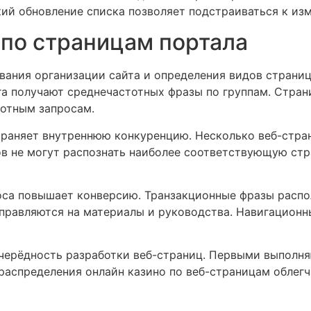
ий обновление списка позволяет подстраиваться к из
 по страницам портала
вания организации сайта и определения видов страниц
га получают среднечастотных фразы по группам. Стран
отным запросам.
траняет внутреннюю конкуренцию. Несколько веб-стр
в не могут распознать наиболее соответствующую стр
оса повышает конверсию. Транзакционные фразы распо
правляются на материалы и руководства. Навигационн
черёдность разработки веб-страниц. Первыми выполн
распределения онлайн казино по веб-страницам облег