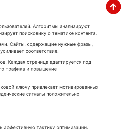
ользователей. Алгоритмы анализируют
изирует поисковику о тематике контента.
ачи. Сайты, содержащие нужные фразы,
 усиливает соответствие.
ов. Каждая страница адаптируется под
ого трафика и повышение
исковой ключу привлекает мотивированных
еденческие сигналы положительно
ь эффективную тактику оптимизации.