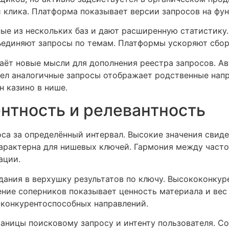
и клика. Платформа показывает версии запросов на фу
е из нескольких баз и дают расширенную статистику
ъединяют запросы по темам. Платформы ускоряют сбор
аёт новые мысли для дополнения реестра запросов. Ав
здел аналогичные запросы отображает родственные нап
 казино в нише.
ентность и релевантность
са за определённый интервал. Высокие значения свиде
арактерна для нишевых ключей. Гармония между част
ации.
дания в верхушку результатов по ключу. Высококонку
ение соперников показывает ценность материала и вес
 конкурентоспособных направлений.
раницы поисковому запросу и интенту пользователя. С