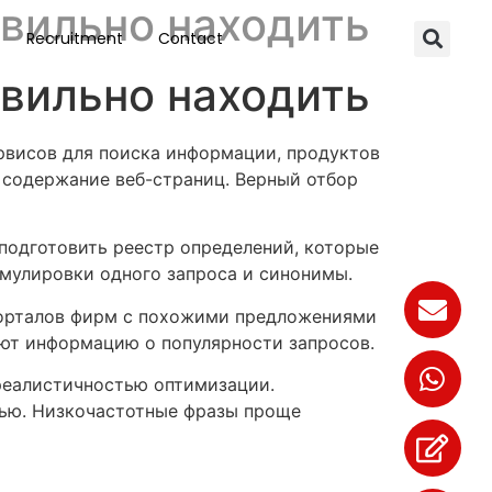
авильно находить
Recruitment
Contact
авильно находить
рвисов для поиска информации, продуктов
 содержание веб-страниц. Верный отбор
 подготовить реестр определений, которые
рмулировки одного запроса и синонимы.
порталов фирм с похожими предложениями
яют информацию о популярности запросов.
реалистичностью оптимизации.
тью. Низкочастотные фразы проще