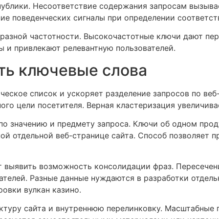
публики. Несоответствие содержания запросам вызыва
е поведенческих сигналы при определении соответств
разной частотности. Высокочастотные ключи дают пер
ы и привлекают релевантную пользователей.
ть ключевые слова
ческое список и ускоряет разделение запросов по ве
ного цели посетителя. Верная кластеризация увеличива
по значению и предмету запроса. Ключи об одном про
ной отдельной веб-странице сайта. Способ позволяет
 выявить возможность консолидации фраз. Пересечени
ателей. Разные данные нуждаются в разработки отдел
овки вулкан казино.
ектуру сайта и внутреннюю перелинковку. Масштабные