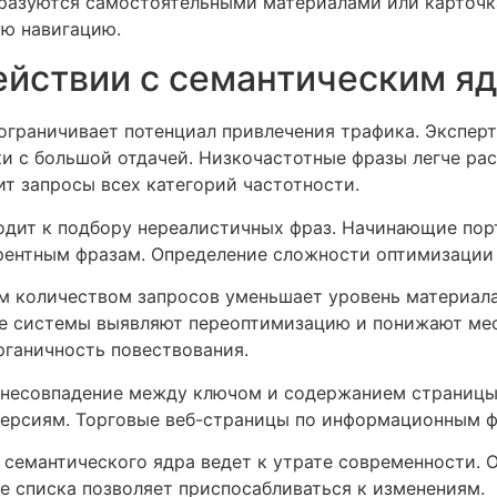
бразуются самостоятельными материалами или карточк
ую навигацию.
ействии с семантическим я
ограничивает потенциал привлечения трафика. Экспер
и с большой отдачей. Низкочастотные фразы легче рас
т запросы всех категорий частотности.
одит к подбору нереалистичных фраз. Начинающие пор
рентным фразам. Определение сложности оптимизации 
м количеством запросов уменьшает уровень материала
е системы выявляют переоптимизацию и понижают мес
рганичность повествования.
т несовпадение между ключом и содержанием страниц
версиям. Торговые веб-страницы по информационным ф
 семантического ядра ведет к утрате современности. 
е списка позволяет приспосабливаться к изменениям.