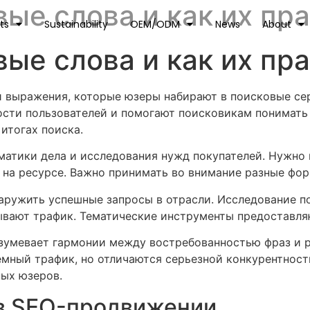
вые слова и как их пр
ts
Sustainability
OEM/ODM
News
About
вые слова и как их пр
и выражения, которые юзеры набирают в поисковые се
ности пользователей и помогают поисковикам понимать
итогах поиска.
матики дела и исследования нужд покупателей. Нужно
 на ресурсе. Важно принимать во внимание разные фо
аружить успешные запросы в отрасли. Исследование 
тывают трафик. Тематические инструменты предоставл
умевает гармонии между востребованностью фраз и 
мный трафик, но отличаются серьезной конкурентнос
ых юзеров.
 в SEO-продвижении