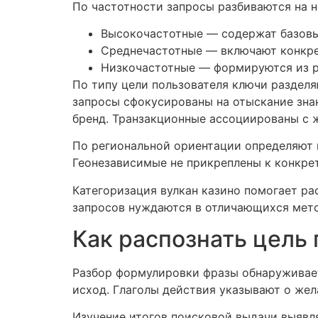
По частотности запросы разбиваются на н
Высокочастотные — содержат базовые
Среднечастотные — включают конкре
Низкочастотные — формируются из р
По типу цели пользователя ключи раздел
запросы сфокусированы на отыскание зна
бренд. Транзакционные ассоциированы с 
По региональной ориентации определяют 
Геонезависимые не прикреплены к конкрет
Категоризация вулкан казино помогает р
запросов нуждаются в отличающихся мето
Как распознать цель
Разбор формулировки фразы обнаруживает
исход. Глаголы действия указывают о жел
Изучение итогов поисковой выдачи выявл