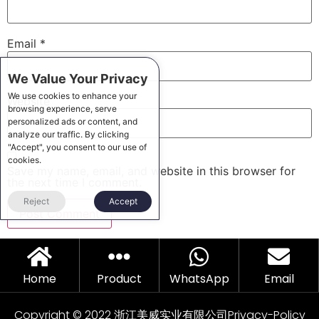
Email
*
We Value Your Privacy
We use cookies to enhance your
Website
browsing experience, serve
personalized ads or content, and
analyze our traffic. By clicking
"Accept", you consent to our use of
cookies.
Save my name, email, and website in this browser for
the next time I comment.
Reject
Accept
Home
Product
WhatsApp
Email
Copyright © 2022 浙江美威实业有限公司
Privacy-Policy