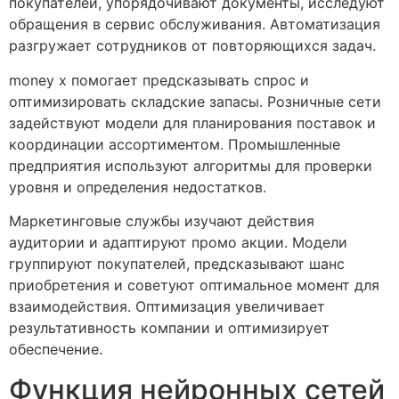
покупателей, упорядочивают документы, исследуют
обращения в сервис обслуживания. Автоматизация
разгружает сотрудников от повторяющихся задач.
money x помогает предсказывать спрос и
оптимизировать складские запасы. Розничные сети
задействуют модели для планирования поставок и
координации ассортиментом. Промышленные
предприятия используют алгоритмы для проверки
уровня и определения недостатков.
Маркетинговые службы изучают действия
аудитории и адаптируют промо акции. Модели
группируют покупателей, предсказывают шанс
приобретения и советуют оптимальное момент для
взаимодействия. Оптимизация увеличивает
результативность компании и оптимизирует
обеспечение.
Функция нейронных сетей