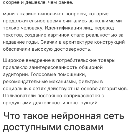
скорее и дешевле, чем ранее.
мани х казино выполняют вопросы, которые
продолжительное время считались выполнимыми
только человеку. Идентификация лиц, перевод
текстов, создание картинок стало реальностью за
недавние годы. Скачки в архитектуре конструкций
обеспечили высокую достоверность.
Широкое внедрение в потребительские товары
привлекло заинтересованность обширной
аудитории. Голосовые помощники,
рекомендательные механизмы, фильтры в
социальных сетях действуют на основе алгоритмов.
Пользователи постоянно соприкасаются с
продуктами деятельности конструкций.
Что такое нейронная сеть
доступными словами