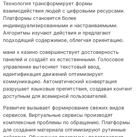
Технология трансформирует формы
взаимодействия людей с цифровыми ресурсами.
Платформы становятся более
индивидуализированными и настраиваемыми.
Алгоритмы изучают действия и предлагают
подходящий содержимое, облегчая ориентацию.
мани х казино совершенствует достоверность
панелей и создаёт их естественными. Голосовое
управление вытесняет текстовый ввод,
идентификация движений оптимизирует
коммуникацию. Автоматический конвертация
разрушает языковые препятствия, создавая контент
доступным для всемирной пользователей.
Развитие вызывает формирование свежих видов
сервисов. Виртуальные сервисы производят
комплексные проблемы по обращению. Платформы
для создания материала оптимизируют рутинные