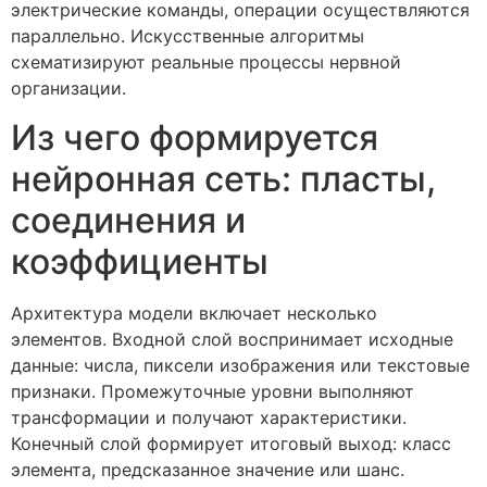
электрические команды, операции осуществляются
параллельно. Искусственные алгоритмы
схематизируют реальные процессы нервной
организации.
Из чего формируется
нейронная сеть: пласты,
соединения и
коэффициенты
Архитектура модели включает несколько
элементов. Входной слой воспринимает исходные
данные: числа, пиксели изображения или текстовые
признаки. Промежуточные уровни выполняют
трансформации и получают характеристики.
Конечный слой формирует итоговый выход: класс
элемента, предсказанное значение или шанс.