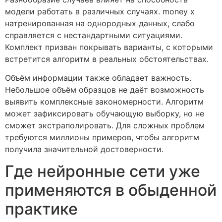
модели работать в различных случаях. money x
натренированная на однородных данных, слабо
справляется с нестандартными ситуациями.
Комплект призван покрывать варианты, с которыми
встретится алгоритм в реальных обстоятельствах.
Объём информации также обладает важность.
Небольшое объём образцов не даёт возможность
выявить комплексные закономерности. Алгоритм
может зафиксировать обучающую выборку, но не
сможет экстраполировать. Для сложных проблем
требуются миллионы примеров, чтобы алгоритм
получила значительной достоверности.
Где нейронные сети уже
применяются в обыденной
практике