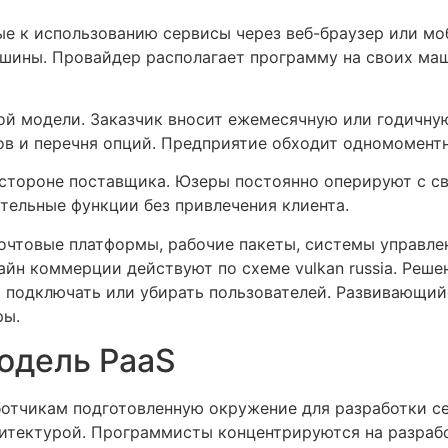
овые к использованию сервисы через веб-браузер или м
шины. Провайдер располагает программу на своих маш
ой модели. Заказчик вносит ежемесячную или годичну
в и перечня опций. Предприятие обходит одномоментн
стороне поставщика. Юзеры постоянно оперируют с с
тельные функции без привлечения клиента.
чтовые платформы, рабочие пакеты, системы управле
йн коммерции действуют по схеме vulkan russia. Реш
о подключать или убирать пользователей. Развивающий
ры.
одель PaaS
работчикам подготовленную окружение для разработки 
итектурой. Программисты концентрируются на разрабо