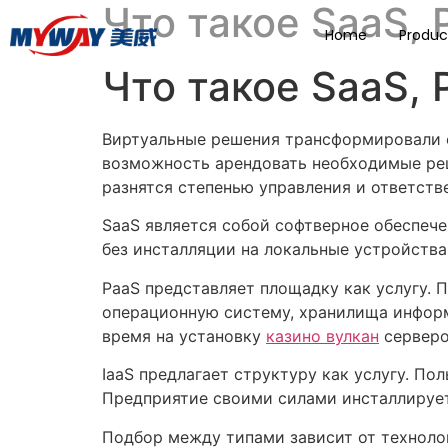
Что такое SaaS, 
Home
Produc
Что такое SaaS, 
Виртуальные решения трансформировали 
возможность арендовать необходимые реш
разнятся степенью управления и ответств
SaaS является собой софтверное обеспече
без инсталляции на локальные устройства
PaaS представляет площадку как услугу.
операционную систему, хранилища информ
время на установку
казино вулкан
серверо
IaaS предлагает структуру как услугу. По
Предприятие своими силами инсталлирует
Подбор между типами зависит от технолог