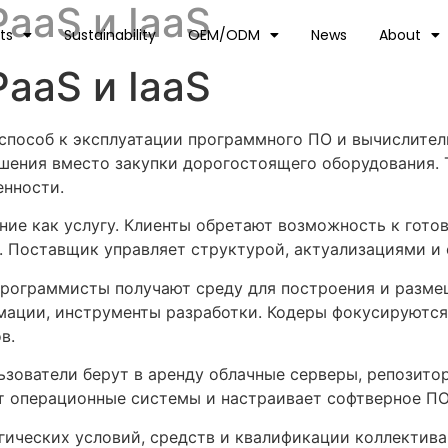
PaaS и IaaS
ts
Sustainability
OEM/ODM
News
About
PaaS и IaaS
способ к эксплуатации программного ПО и вычислите
ения вместо закупки дорогостоящего оборудования. 
енности.
ние как услугу. Клиенты обретают возможность к гото
. Поставщик управляет структурой, актуализациями и
 Программисты получают среду для построения и разм
ации, инструменты разработки. Кодеры фокусируются н
в.
льзователи берут в аренду облачные серверы, репозито
 операционные системы и настраивает софтверное ПО
ических условий, средств и квалификации коллектива