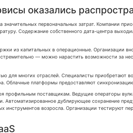
рвисы оказались распрост
ла значительных первоначальных затрат. Компании при
атуру. Содержание собственного дата-центра выходил
ржки из капитальных в операционные. Организации вн
 стремительно — можно нарастить возможности за нес
тью для многих отраслей. Специалисты приобретают 
ра. Облачные платформы предоставляют синхронизаци
ря профильным поставщикам. Ведущие операторы вулк
ии. Автоматизированное дублирующее сохранение пре
х инструментов возросла. Организации тестируют пе
aaS