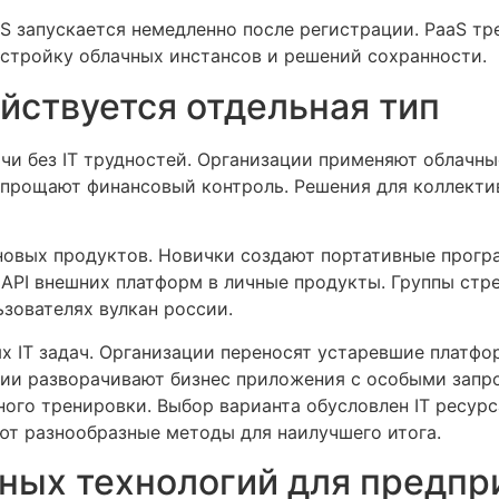
S запускается немедленно после регистрации. PaaS тр
астройку облачных инстансов и решений сохранности.
йствуется отдельная тип
ачи без IT трудностей. Организации применяют облач
упрощают финансовый контроль. Решения для коллект
новых продуктов. Новички создают портативные прогр
API внешних платформ в личные продукты. Группы ст
зователях вулкан россии.
ых IT задач. Организации переносят устаревшие платфо
ции разворачивают бизнес приложения с особыми запр
ного тренировки. Выбор варианта обусловлен IT ресур
ют разнообразные методы для наилучшего итога.
ных технологий для предпр