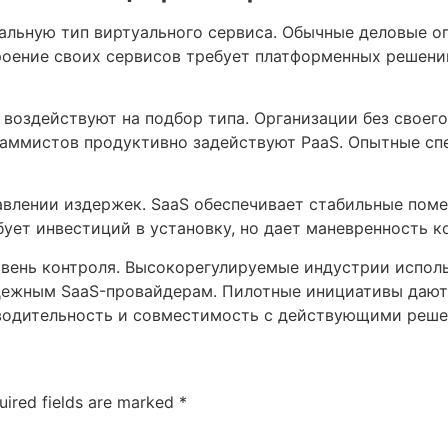
мальную тип виртуального сервиса. Обычные деловые о
ение своих сервисов требует платформенных решений
воздействуют на подбор типа. Организации без своего
раммистов продуктивно задействуют PaaS. Опытные с
влении издержек. SaaS обеспечивает стабильные поме
бует инвестиций в установку, но дает маневренность к
вень контроля. Высокорегулируемые индустрии исполь
дежным SaaS-провайдерам. Пилотные инициативы даю
водительность и совместимость с действующими решени
uired fields are marked
*