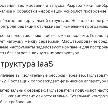
ования, тестирования и запуска. Разработчики приоб
нализа и обработки информации ускоряют построение 
я благодаря виртуальной структуре. Несколько прогр
контроля редакций отслеживает изменения программы.
ее по сопоставлению с обычными способами. Готовое р
ует нагрузку между серверами. Масштабирование средс
анные инструменты задействуют компании для построе
кты без затрат в личную инфраструктуру.
труктура IaaS
т облачные вычислительные ресурсы через веб. Пользов
ику. Поставщик сопровождает физическое аппаратуру в
териальных серверах. Пользователи подбирают настр
 ОС клиент ставит самостоятельно. Тотальный контро
бые требования.