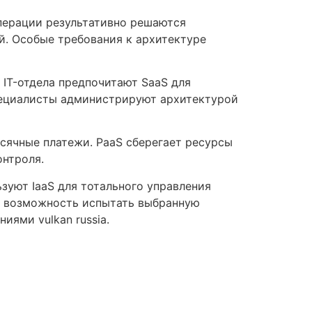
перации результативно решаются
. Особые требования к архитектуре
 IT-отдела предпочитают SaaS для
пециалисты администрируют архитектурой
сячные платежи. PaaS сберегает ресурсы
онтроля.
зуют IaaS для тотального управления
т возможность испытать выбранную
ями vulkan russia.