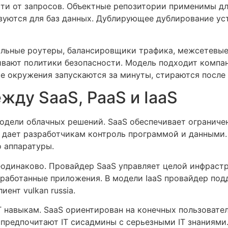
ти от запросов. Объектные репозитории применимы д
уются для баз данных. Дублирующее дублирование ус
альные роутеры, балансировщики трафика, межсетевы
вают политики безопасности. Модель подходит компан
ые окружения запускаются за минуты, стираются после
жду SaaS, PaaS и IaaS
модели облачных решений. SaaS обеспечивает огранич
 дает разработчикам контроль программой и данными. 
 аппаратуры.
еодинаково. Провайдер SaaS управляет целой инфраст
азработанные приложения. В модели IaaS провайдер по
ент vulkan russia.
T навыкам. SaaS ориентирован на конечных пользовател
 предпочитают IT сисадмины с серьезными IT знаниями