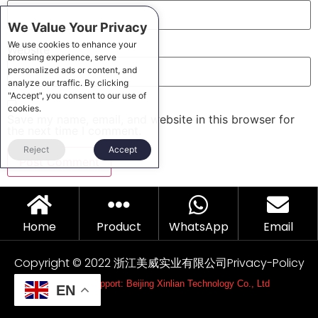
We Value Your Privacy
We use cookies to enhance your
Website
browsing experience, serve
personalized ads or content, and
analyze our traffic. By clicking
"Accept", you consent to our use of
cookies.
Save my name, email, and website in this browser for
the next time I comment.
Reject
Accept
Home
Product
WhatsApp
Email
Copyright © 2022 浙江美威实业有限公司
Privacy-Policy
Technical support: Beijing Xinlian Technology Co., Ltd
EN