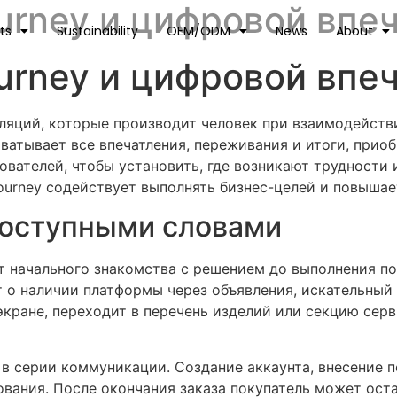
ourney и цифровой впе
ts
Sustainability
OEM/ODM
News
About
ourney и цифровой впе
уляций, которые производит человек при взаимодейств
ватывает все впечатления, переживания и итоги, приоб
вателей, чтобы установить, где возникают трудности 
journey содействует выполнять бизнес-целей и повышае
 доступными словами
 от начального знакомства с решением до выполнения п
т о наличии платформы через объявления, искательный
экране, переходит в перечень изделий или секцию серв
в серии коммуникации. Создание аккаунта, внесение п
вания. После окончания заказа покупатель может оста