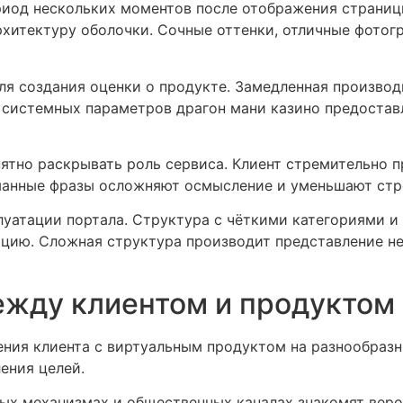
риод нескольких моментов после отображения страниц
рхитектуру оболочки. Сочные оттенки, отличные фотог
ля создания оценки о продукте. Замедленная произво
 системных параметров драгон мани казино предостав
ятно раскрывать роль сервиса. Клиент стремительно пр
уманные фразы осложняют осмысление и уменьшают стр
уатации портала. Структура с чёткими категориями и
цию. Сложная структура производит представление не
жду клиентом и продуктом
ия клиента с виртуальным продуктом на разнообразны
ения целей.
х механизмах и общественных каналах знакомят вероя