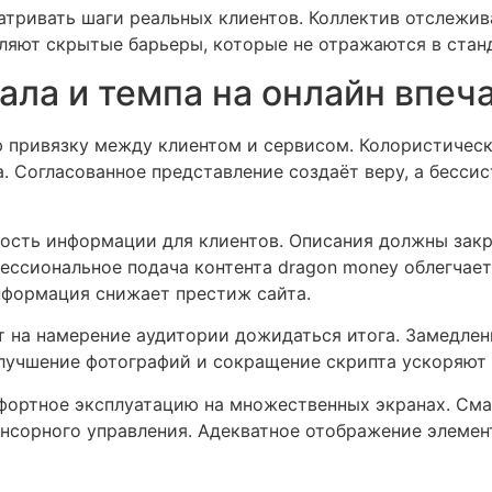
ривать шаги реальных клиентов. Коллектив отслеживае
ляют скрытые барьеры, которые не отражаются в стан
ала и темпа на онлайн впеч
 привязку между клиентом и сервисом. Колористическ
. Согласованное представление создаёт веру, а бесси
ость информации для клиентов. Описания должны закр
ссиональное подача контента dragon money облегчает
нформация снижает престиж сайта.
 на намерение аудитории дожидаться итога. Замедлен
Улучшение фотографий и сокращение скрипта ускоряют 
фортное эксплуатацию на множественных экранах. Сма
нсорного управления. Адекватное отображение элемен