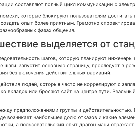
перации составляют полный цикл коммуникации с элек
ь помехи, которые блокируют пользователям достигать
 создать опыт более приятным. Грамотно спроектиров
 разнообразных фазах общения.
шествие выделяется от ста
едовательность шагов, которую планируют инженеры 
 шаги: запустит основную страницу, проследует в реес
ия без включения действительных вариаций.
ействия людей, которые часто не коррелируют с запл
ко вкладок или бросают сайт на центре пути. Реальны
 между предположениями группы и действительностью. 
де возникает наибольшее долю отказов и какие элем
ботки, а пользовательский опыт драгон мани отражает