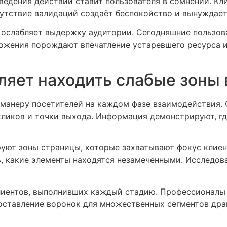
ведения действий ставит пользователя в сомнении. Кли
сутствие валидаций создаёт беспокойство и вынуждае
ослабляет выдержку аудитории. Сегодняшние пользова
ожения порождают впечатление устаревшего ресурса 
ляет находить слабые зоны 
манеру посетителей на каждом фазе взаимодействия. 
кликов и точки выхода. Информация демонстрируют, г
уют зоны страницы, которые захватывают фокус клиен
ь, какие элементы находятся незамеченными. Исследо
иентов, выполнивших каждый стадию. Профессионалы 
оставление воронок для множественных сегментов дра