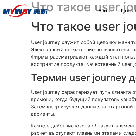
Что такое user j
Home
Produc
Что такое user j
User journey служит собой цепочку манип
Электронный впечатление пользователя ох
Фирмы рассматривают каждый этап пользо
восприятие продукта. Качественный user 
Термин user journey
User journey характеризует путь клиента
времени, когда будущий покупатель узнаё
Затем юзер изучает данные на стартовой 
варианты.
Каждое действие юзера образует элемент 
расчёт выступают главными этапами следо