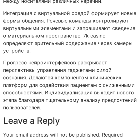
между носителями различных наречий.
Интеграция с виртуальной средой формирует новые
формы общения. Речевые команды контролируют
виртуальными элементами и запрашивают сведения
о материальном пространстве. 7k casino
определяют зрительный содержание через камеры
устройств.
Прогресс нейроинтерфейсов раскрывает
перспективы управления гаджетами силой
сознания. Делаются компонентом клинических
платформ для содействия пациентам с сниженными
способностями. Индивидуализация выходит нового
этапа благодаря тщательному анализу предпочтений
пользователей.
Leave a Reply
Your email address will not be published.
Required