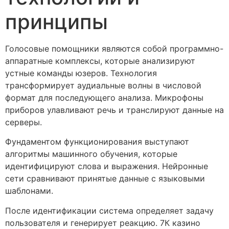
принципы
Голосовые помощники являются собой программно-
аппаратные комплексы, которые анализируют
устные команды юзеров. Технология
трансформирует аудиальные волны в числовой
формат для последующего анализа. Микрофоны
приборов улавливают речь и транслируют данные на
серверы.
Фундаментом функционирования выступают
алгоритмы машинного обучения, которые
идентифицируют слова и выражения. Нейронные
сети сравнивают принятые данные с языковыми
шаблонами.
После идентификации система определяет задачу
пользователя и генерирует реакцию. 7К казино