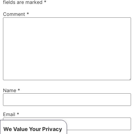
fields are marked
*
Comment
*
Name
*
Email
*
We Value Your Privacy