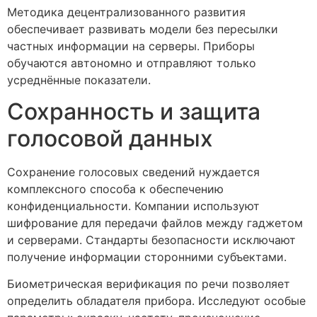
Методика децентрализованного развития
обеспечивает развивать модели без пересылки
частных информации на серверы. Приборы
обучаются автономно и отправляют только
усреднённые показатели.
Сохранность и защита
голосовой данных
Сохранение голосовых сведений нуждается
комплексного способа к обеспечению
конфиденциальности. Компании используют
шифрование для передачи файлов между гаджетом
и серверами. Стандарты безопасности исключают
получение информации сторонними субъектами.
Биометрическая верификация по речи позволяет
определить обладателя прибора. Исследуют особые