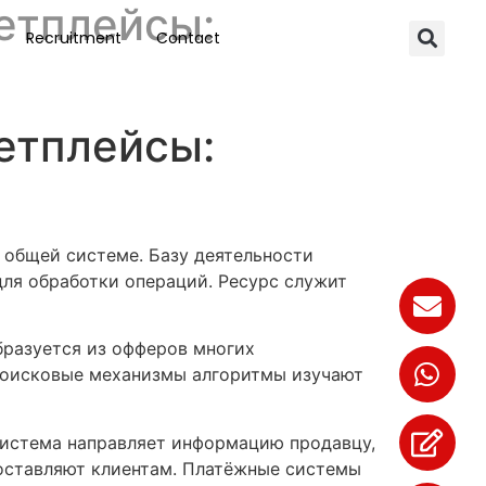
етплейсы:
Recruitment
Contact
етплейсы:
 общей системе. Базу деятельности
для обработки операций. Ресурс служит
бразуется из офферов многих
 Поисковые механизмы алгоритмы изучают
система направляет информацию продавцу,
доставляют клиентам. Платёжные системы