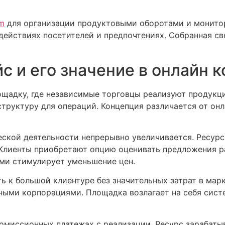
om
для организации продуктовыми оборотами и монитор
ействиях посетителей и предпочтениях. Собранная св
с и его значение в онлайн
ощадку, где независимые торговцы реализуют продукц
структуру для операций. Концепция различается от о
ской деятельности непрерывно увеличивается. Ресур
 Клиенты приобретают опцию оценивать предложения р
ми стимулирует уменьшение цен.
 к большой клиентуре без значительных затрат в мар
ными корпорациями. Площадка возлагает на себя сист
омиссионных платежах с реализации. Ресурс зарабатыв