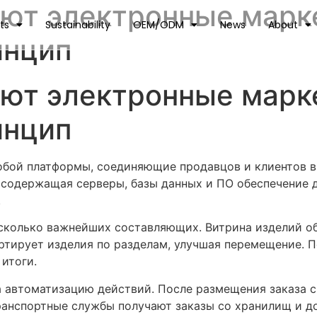
уют электронные марк
ts
Sustainability
OEM/ODM
News
About
инцип
уют электронные марк
инцип
бой платформы, соединяющие продавцов и клиентов в
 содержащая серверы, базы данных и ПО обеспечение 
.
сколько важнейших составляющих. Витрина изделий о
ртирует изделия по разделам, улучшая перемещение.
итоги.
 автоматизацию действий. После размещения заказа 
Транспортные службы получают заказы со хранилищ и 