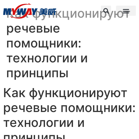
Как функционируют
речевые
помощники:
технологии и
принципы
Как функционируют
речевые помощники:
технологии и
принципы