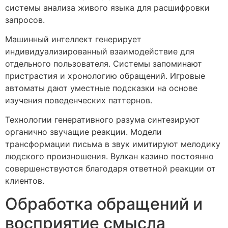
системы анализа живого языка для расшифровки
запросов.
Машинный интеллект генерирует
индивидуализированный взаимодействие для
отдельного пользователя. Системы запоминают
пристрастия и хронологию обращений. Игровые
автоматы дают уместные подсказки на основе
изучения поведенческих паттернов.
Технологии генеративного разума синтезируют
органично звучащие реакции. Модели
трансформации письма в звук имитируют мелодику
людского произношения. Вулкан казино постоянно
совершенствуются благодаря ответной реакции от
клиентов.
Обработка обращений и
восприятие смысла