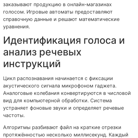
заказывают продукцию в онлайн-магазинах
голосом. Игровые автоматы предоставляют
справочную данные и решают математические
уравнения.
Идентификация голоса и
анализ речевых
инструкций
Цикл распознавания начинается с фиксации
акустического сигнала микрофоном гаджета.
Аналоговые колебания конвертируются в числовой
вид для компьютерной обработки. Система
устраняет фоновые звуки и определяет речевые
частоты.
Алгоритмы разбивают файл на краткие отрезки
протяжённостью несколько миллисекунд. Каждый