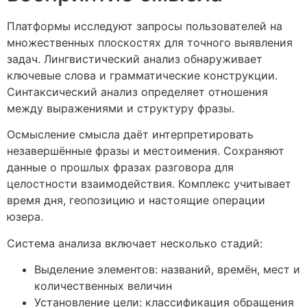
Платформы исследуют запросы пользователей на
множественных плоскостях для точного выявления
задач. Лингвистический анализ обнаруживает
ключевые слова и грамматические конструкции.
Синтаксический анализ определяет отношения
между выражениями и структуру фразы.
Осмысление смысла даёт интерпретировать
незавершённые фразы и местоимения. Сохраняют
данные о прошлых фразах разговора для
целостности взаимодействия. Комплекс учитывает
время дня, геопозицию и настоящие операции
юзера.
Система анализа включает несколько стадий:
Выделение элементов: названий, времён, мест и
количественных величин
Установление цели: классификация обращения