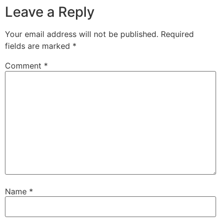
Leave a Reply
Your email address will not be published.
Required
fields are marked
*
Comment
*
Name
*