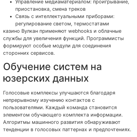
Управление медиаматериалом: проигрывание,
приостановка, смена треков
Связь с интеллектуальными приборами:
регулирование светом, термостатами
казино Вулкан применяют webhooks и облачные
службы для увеличения функций. Программисты
формируют особые модули для соединения
сторонних сервисов.
Обучение систем на
юзерских данных
Голосовые комплексы улучшаются благодаря
непрерывному изучению контактов с
пользователями. Каждый команда становится
элементом обучающего комплекта информации.
Алгоритмы машинного развития обнаруживают
тенденции в голосовых паттернах и предпочтениях.