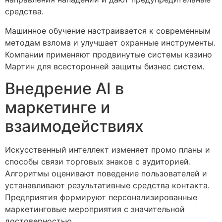
средства.
Машинное обучение настраивается к современным
методам взлома и улучшает охранные инструменты.
Компании применяют продвинутые системы казино
Мартин для всесторонней защиты бизнес систем.
Внедрение AI в
маркетинге и
взаимодействиях
Искусственный интеллект изменяет промо планы и
способы связи торговых знаков с аудиторией.
Алгоритмы оценивают поведение пользователей и
устанавливают результативные средства контакта.
Предприятия формируют персонализированные
маркетинговые мероприятия с значительной
достоверностью.