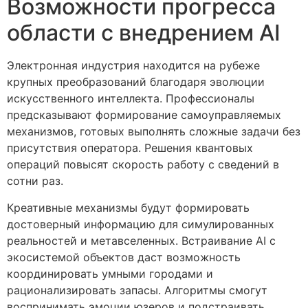
Возможности прогресса
области с внедрением AI
Электронная индустрия находится на рубеже
крупных преобразований благодаря эволюции
искусственного интеллекта. Профессионалы
предсказывают формирование самоуправляемых
механизмов, готовых выполнять сложные задачи без
присутствия оператора. Решения квантовых
операций повысят скорость работу с сведений в
сотни раз.
Креативные механизмы будут формировать
достоверный информацию для симулированных
реальностей и метавселенных. Встраивание AI с
экосистемой объектов даст возможность
координировать умными городами и
рационализировать запасы. Алгоритмы смогут
воспринимать эмоции юзеров и подстраивать