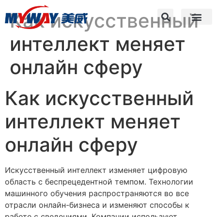
Как искусственный
интеллект меняет
онлайн сферу
Как искусственный
интеллект меняет
онлайн сферу
Искусственный интеллект изменяет цифровую
область с беспрецедентной темпом. Технологии
машинного обучения распространяются во все
отрасли онлайн-бизнеса и изменяют способы к
работе с сведениями. Компании используют