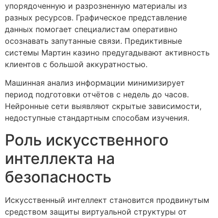
упорядоченную и разрозненную материалы из
разных ресурсов. Графическое представление
данных помогает специалистам оперативно
осознавать запутанные связи. Предиктивные
системы Мартин казино предугадывают активность
клиентов с большой аккуратностью.
Машинная анализ информации минимизирует
период подготовки отчётов с недель до часов.
Нейронные сети выявляют скрытые зависимости,
недоступные стандартным способам изучения.
Роль искусственного
интеллекта на
безопасность
Искусственный интеллект становится продвинутым
средством защиты виртуальной структуры от