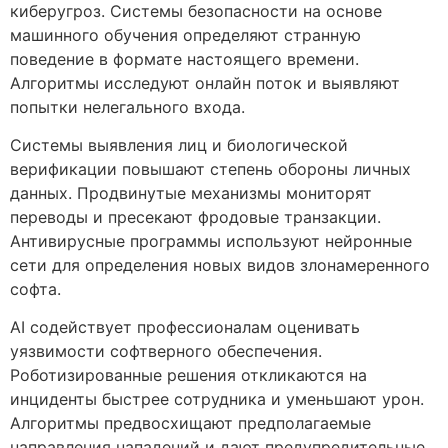
киберугроз. Системы безопасности на основе
машинного обучения определяют странную
поведение в формате настоящего времени.
Алгоритмы исследуют онлайн поток и выявляют
попытки нелегального входа.
Системы выявления лиц и биологической
верификации повышают степень обороны личных
данных. Продвинутые механизмы мониторят
переводы и пресекают фродовые транзакции.
Антивирусные программы используют нейронные
сети для определения новых видов злонамеренного
софта.
AI содействует профессионалам оценивать
уязвимости софтверного обеспечения.
Роботизированные решения откликаются на
инциденты быстрее сотрудника и уменьшают урон.
Алгоритмы предвосхищают предполагаемые
направления нападений и дают предупредительные