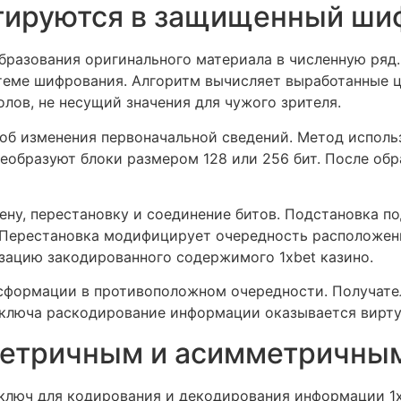
ртируются в защищенный ши
образования оригинального материала в численную ряд
стеме шифрования. Алгоритм вычисляет выработанные 
лов, не несущий значения для чужого зрителя.
об изменения первоначальной сведений. Метод исполь
еобразуют блоки размером 128 или 256 бит. После обр
ну, перестановку и соединение битов. Подстановка по
 Перестановка модифицирует очередность расположени
зацию закодированного содержимого 1xbet казино.
сформации в противоположном очередности. Получател
о ключа раскодирование информации оказывается вирт
етричным и асимметричны
люч для кодирования и декодирования информации 1x