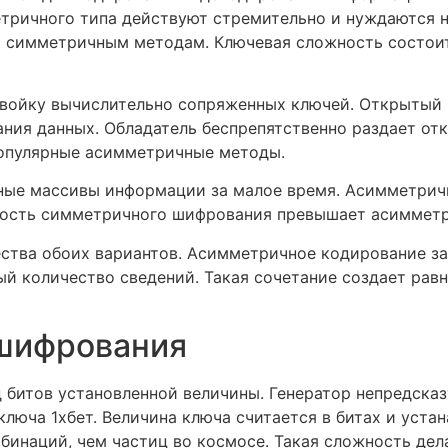
тричного типа действуют стремительно и нуждаются н
м симметричным методам. Ключевая сложность состои
войку вычислительно сопряженных ключей. Открытый к
ния данных. Обладатель беспрепятственно раздает от
популярные асимметричные методы.
ые массивы информации за малое время. Асимметри
ость симметричного шифрования превышает асимметри
тва обоих вариантов. Асимметричное кодирование з
й количество сведений. Такая сочетание создает ра
 шифрования
 битов установленной величины. Генератор непредска
юча 1хбет. Величина ключа считается в битах и уста
бинаций, чем частиц во космосе. Такая сложность дел