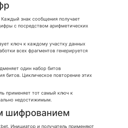
фр
. Каждый знак сообщения получает
цифры с посредством арифметических
зует ключ к каждому участку данных
аботки всех фрагментов генерируется
дменяет один набор битов
я битов. Циклическое повторение этих
ь применяет тот самый ключ к
уально недостижимым.
м шифрованием
bet. Инициатор и получатель применяют