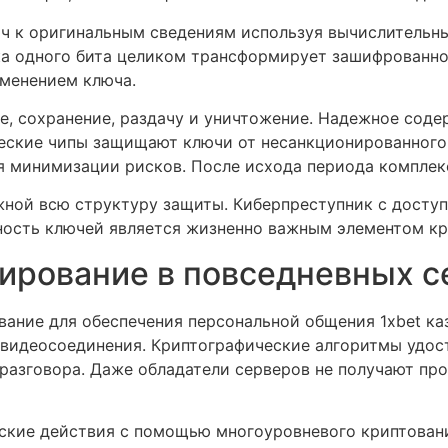
ч к оригинальным сведениям используя вычислительн
ка одного бита целиком трансформирует зашифрованн
менением ключа.
, сохранение, раздачу и уничтожение. Надежное сод
еские чипы защищают ключи от несанкционированного
 минимизации рисков. После исхода периода комплек
ной всю структуру защиты. Киберпреступник с досту
ость ключей является жизненно важным элементом кр
дирование в повседневных с
ние для обеспечения персональной общения 1xbet кази
 видеосоединения. Криптографические алгоритмы удост
разговора. Даже обладатели серверов не получают пр
ские действия с помощью многоуровневого криптован