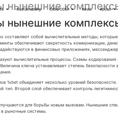
ны нынешние комплекс
ts
Sustainability
OEM/ODM
News
About
ны нынешние комплекс
ых составляют собой вычислительные методы, которы
ументы обеспечивают секретность коммуникации, ден
задействуются в финансовых приложениях, мессенджер
азуют вычислительные процессы. Схемы кодирования 
Величина ключа устанавливает степень безопасности 
ения.
в 1xbet объединяет несколько уровней безопасности.
й тип. Второй слой обеспечивает контроль легитимно
 улучшаются для борьбы новым вызовам. Нынешние сп
 в рыночные системы.