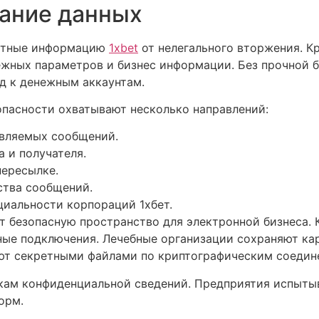
ание данных
етные информацию
1хbet
от нелегального вторжения. К
жных параметров и бизнес информации. Без прочной 
д к денежным аккаунтам.
пасности охватывают несколько направлений:
вляемых сообщений.
 и получателя.
пересылке.
ства сообщений.
иальности корпораций 1хбет.
 безопасную пространство для электронной бизнеса. 
ные подключения. Лечебные организации сохраняют ка
ют секретными файлами по криптографическим соедин
чкам конфиденциальной сведений. Предприятия испыт
орм.