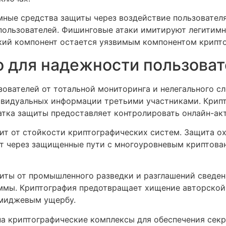
ные средства защиты через воздействие пользовател
пользователей. Фишинговые атаки имитируют легитим
кий компонент остается уязвимым компонентом крипт
 для надежности пользова
ователей от тотальной мониторинга и нелегального с
дивидуальных информации третьими участниками. Крип
атка защиты предоставляет контролировать онлайн-ак
ит от стойкости криптографических систем. Защита о
ят через защищенные пути с многоуровневым криптова
иты от промышленного разведки и разглашений сведени
ммы. Криптография предотвращает хищение авторской
имиджевым ущербу.
а криптографические комплексы для обеспечения сек