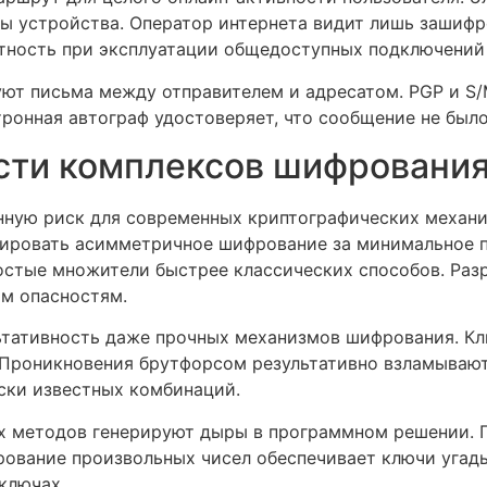
ты устройства. Оператор интернета видит лишь зашиф
тность при эксплуатации общедоступных подключений 
ют письма между отправителем и адресатом. PGP и S
ронная автограф удостоверяет, что сообщение не был
сти комплексов шифровани
нную риск для современных криптографических механи
тировать асимметричное шифрование за минимальное 
остые множители быстрее классических способов. Разр
ым опасностям.
тативность даже прочных механизмов шифрования. Кл
 Проникновения брутфорсом результативно взламывают
ски известных комбинаций.
х методов генерируют дыры в программном решении. 
рование произвольных чисел обеспечивает ключи угад
ключах.