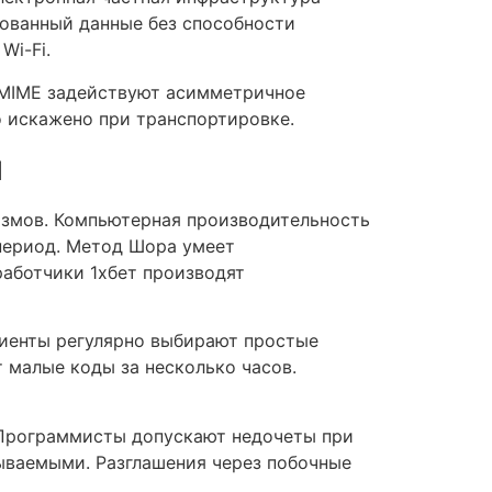
рованный данные без способности
Wi-Fi.
/MIME задействуют асимметричное
о искажено при транспортировке.
я
змов. Компьютерная производительность
период. Метод Шора умеет
аботчики 1хбет производят
иенты регулярно выбирают простые
 малые коды за несколько часов.
Программисты допускают недочеты при
ываемыми. Разглашения через побочные