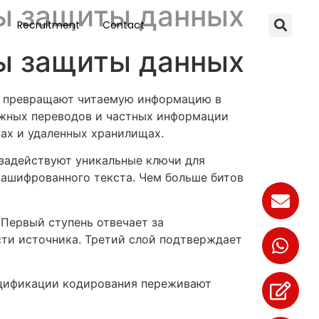
ы защиты данных
Recruitment
Contact
ы защиты данных
е превращают читаемую информацию в
ежных переводов и частных информации
ах и удаленных хранилищах.
задействуют уникальные ключи для
зашифрованного текста. Чем больше битов
 Первый ступень отвечает за
сти источника. Третий слой подтверждает
ецификации кодирования переживают