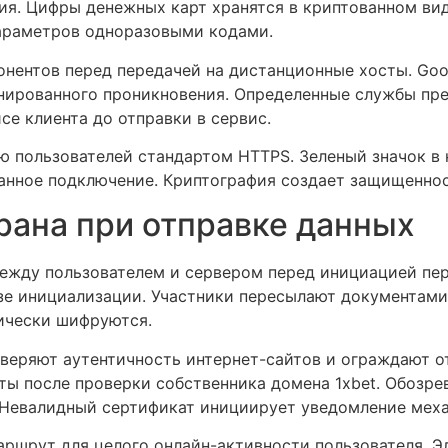
ия. Цифры денежных карт хранятся в криптованном ви
араметров одноразовыми кодами.
ентов перед передачей на дистанционные хосты. Googl
онированного проникновения. Определенные службы пр
се клиента до отправки в сервис.
 пользователей стандартом HTTPS. Зеленый значок в 
нное подключение. Криптография создает защищеннос
рана при отправке данных
между пользователем и сервером перед инициацией пер
зе инициализации. Участники пересылают документами
ически шифруются.
веряют аутентичность интернет-сайтов и ограждают о
ы после проверки собственника домена 1xbet. Обозре
 Невалидный сертификат инициирует уведомление меха
шрут для целого онлайн-активности пользователя. Э