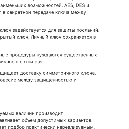
аименьших возможностей. AES, DES и
т в секретной передаче ключа между
люч задействуется для защиты посланий.
крытый ключ. Личный ключ сохраняется в
чные процедуры нуждаются существенных
чное в сотни раз.
ащищает доставку симметричного ключа.
вновесие между защищенностью и
зуемых величин производит
навливает объем допустимых вариантов.
ает подбор практически нереализуемым.