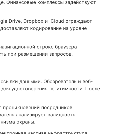
де. Финансовые комплексы задействуют
e Drive, Dropbox и iCloud ограждают
едоставляют кодирование на уровне
навигационной строке браузера
ть при размещении запросов.
есылки данными. Обозреватель и веб-
 для удостоверения легитимности. После
т проникновений посредников.
ватель анализирует валидность
низма охраны.
лектронная частная инфраструктура