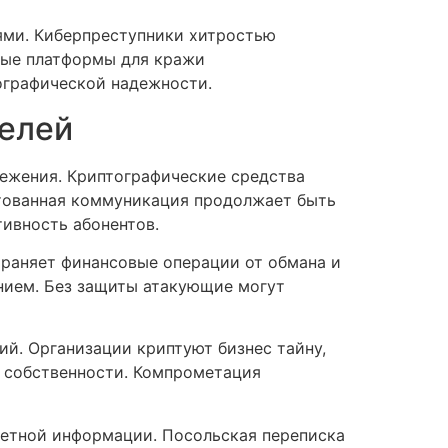
ями. Киберпреступники хитростью
ные платформы для кражи
ографической надежности.
телей
лежения. Криптографические средства
тованная коммуникация продолжает быть
тивность абонентов.
храняет финансовые операции от обмана и
нием. Без защиты атакующие могут
й. Организации криптуют бизнес тайну,
 собственности. Компрометация
ретной информации. Посольская переписка