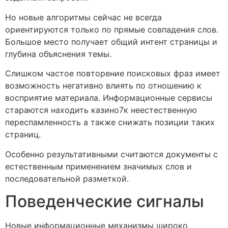
Но новые алгоритмы сейчас не всегда
ориентируются только по прямые совпадения слов.
Большое место получает общий интент страницы и
глубина объяснения темы.
Слишком частое повторение поисковых фраз имеет
возможность негативно влиять по отношению к
восприятие материала. Информационные сервисы
стараются находить казино7к неестественную
переспамленность а также снижать позиции таких
страниц.
Особенно результативными считаются документы с
естественным применением значимых слов и
последовательной разметкой.
Поведенческие сигналы
Новые информационные механизмы широко