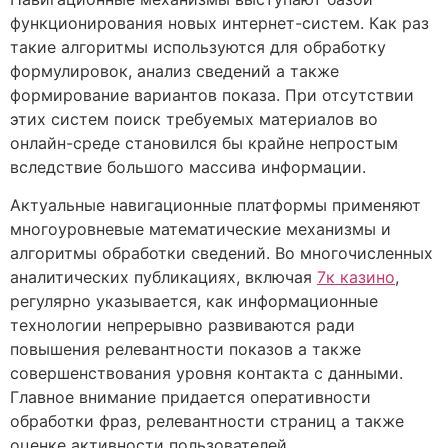
функционирования новых интернет-систем. Как раз
такие алгоритмы используются для обработку
формулировок, анализ сведений а также
формирование вариантов показа. При отсутствии
этих систем поиск требуемых материалов во
онлайн-среде становился бы крайне непростым
вследствие большого массива информации.
Актуальные навигационные платформы применяют
многоуровневые математические механизмы и
алгоритмы обработки сведений. Во многочисленных
аналитических публикациях, включая
7к казино
,
регулярно указывается, как информационные
технологии непрерывно развиваются ради
повышения релевантности показов а также
совершенствования уровня контакта с данными.
Главное внимание придается оперативности
обработки фраз, релевантности страниц а также
оценке активности пользователей.