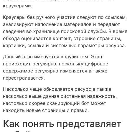
краулерами.
Краулеры без ручного участия следуют по ссылкам,
анализируют наполнение материалов и передают
сведения во хранилище поисковой службы. В время
обхода оценивается контент, строение страницы,
картинки, ссылки и системные параметры ресурса.
Данный этап именуется краулингом. Этап
происходит регулярно, поскольку цифровое
содержимое регулярно изменяется а также
перестраивается.
Насколько чаще обновляется ресурс а также
насколько выше данная системная надежность,
настолько скорее сканирующий бот может
находить новые страницы и правки.
Как понять представляет