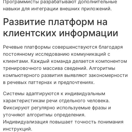
Программисты разрабатывают дополнительные
навыки для интеграции внешних приложений.
Развитие платформ на
клиентских информации
Речевые платформы совершенствуются благодаря
постоянному исследованию коммуникаций с
клиентами. Каждый команда делается компонентом
тренировочного массива сведений. Алгоритмы
компьютерного развития выявляют закономерности
в речевых паттернах и предпочтениях.
Системы адаптируются к индивидуальным
характеристикам речи отдельного человека.
Фиксируют регулярно используемые фразы и
уточняют алгоритмы определения.
Индивидуализация повышает точность понимания
инструкций.