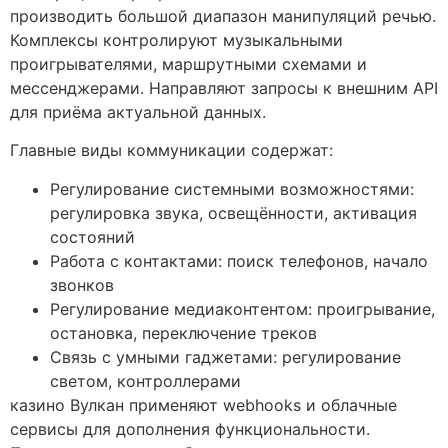
производить большой диапазон манипуляций речью.
Комплексы контролируют музыкальными
проигрывателями, маршрутными схемами и
мессенджерами. Направляют запросы к внешним API
для приёма актуальной данных.
Главные виды коммуникации содержат:
Регулирование системными возможностями:
регулировка звука, освещённости, активация
состояний
Работа с контактами: поиск телефонов, начало
звонков
Регулирование медиаконтентом: проигрывание,
остановка, переключение треков
Связь с умными гаджетами: регулирование
светом, контроллерами
казино Вулкан применяют webhooks и облачные
сервисы для дополнения функциональности.