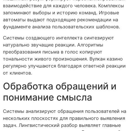
взаимодействие для каждого человека. Комплексы
запоминают выборы и историю команд. Игровые
автоматы выдают подходящие рекомендации на
фундаменте анализа пользовательских шаблонов.
Системы создающего интеллекта синтезируют
натурально звучащие реакции. Алгоритмы
преобразования письма в голос копируют
тональности живого произношения. Вулкан казино
регулярно улучшаются благодаря ответной реакции
от клиентов.
Обработка обращений и
понимание смысла
Системы анализируют обращения пользователей на
нескольких плоскостях для правильного выявления
задач. Лингвистический разбор выявляет главные