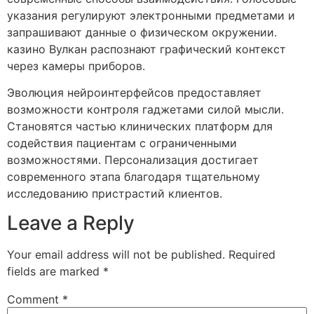
указания регулируют электронными предметами и
запрашивают данные о физическом окружении.
казино Вулкан распознают графический контекст
через камеры приборов.
Эволюция нейроинтерфейсов предоставляет
возможности контроля гаджетами силой мысли.
Становятся частью клинических платформ для
содействия пациентам с ограниченными
возможностями. Персонализация достигает
современного этапа благодаря тщательному
исследованию пристрастий клиентов.
Leave a Reply
Your email address will not be published.
Required
fields are marked
*
Comment
*