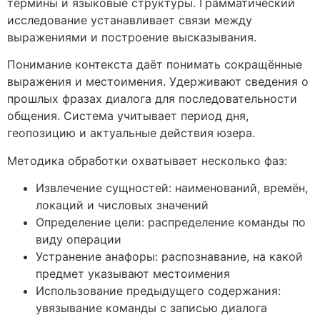
термины и языковые структуры. Грамматический
исследование устанавливает связи между
выражениями и построение высказывания.
Понимание контекста даёт понимать сокращённые
выражения и местоимения. Удерживают сведения о
прошлых фразах диалога для последовательности
общения. Система учитывает период дня,
геопозицию и актуальные действия юзера.
Методика обработки охватывает несколько фаз:
Извлечение сущностей: наименований, времён,
локаций и числовых значений
Определение цели: распределение команды по
виду операции
Устранение анафоры: распознавание, на какой
предмет указывают местоимения
Использование предыдущего содержания:
увязывание команды с записью диалога