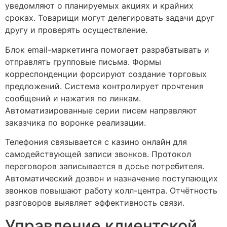
уведомляют о планируемых акциях и крайних
сроках. Товарищи могут делегировать задачи друг
другу и проверять осуществление.
Блок email-маркетинга помогает разрабатывать и
отправлять групповые письма. Формы
корреспонденции форсируют создание торговых
предложений. Система контролирует прочтения
сообщений и нажатия по линкам.
Автоматизированные серии писем направляют
заказчика по воронке реализации.
Телефония связывается с казино онлайн для
самодействующей записи звонков. Протокол
переговоров записывается в досье потребителя.
Автоматический дозвон и назначение поступающих
звонков повышают работу колл-центра. Отчётность
разговоров выявляет эффективность связи.
Управление клиентской