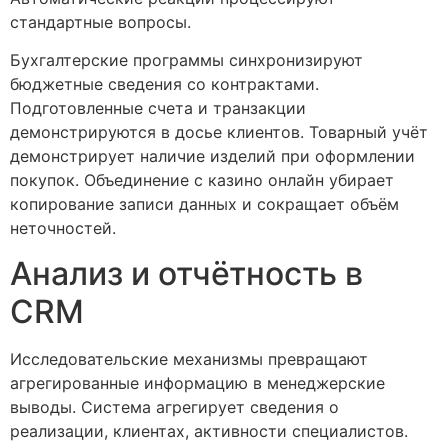
стандартные вопросы.
Бухгалтерские программы синхронизируют
бюджетные сведения со контрактами.
Подготовленные счета и транзакции
демонстрируются в досье клиентов. Товарный учёт
демонстрирует наличие изделий при оформлении
покупок. Объединение с казино онлайн убирает
копирование записи данных и сокращает объём
неточностей.
Анализ и отчётность в
CRM
Исследовательские механизмы превращают
агрегированные информацию в менеджерские
выводы. Система агрегирует сведения о
реализации, клиентах, активности специалистов.