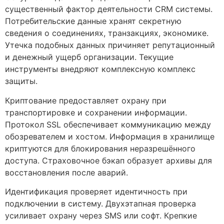
существенный фактор деятельности CRM системы.
Потребительские данные хранят секретную
сведения о соединениях, транзакциях, экономике.
Утечка подобных данных причиняет репутационный
и денежный ущерб организации. Текущие
инструменты внедряют комплексную комплекс
защиты.
Криптование предоставляет охрану при
транспортировке и сохранении информации.
Протокол SSL обеспечивает коммуникацию между
обозревателем и хостом. Информация в хранилище
криптуются для блокирования неразрешённого
доступа. Страховочное бэкап образует архивы для
восстановления после аварий.
Идентификация проверяет идентичность при
подключении в систему. Двухэтапная проверка
усиливает охрану через SMS или софт. Крепкие