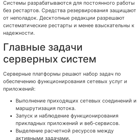
Системы разрабатываются для постоянного работы
без рестартов. Средства резервирования защищают
от неполадок. Десктопные редакции разрешают
систематические рестарты и менее взыскательны к
надежности.
Главные задачи
серверных систем
Серверные платформы решают набор задач по
обеспечению функционирования сетевых услуг и
приложений:
Выполнение приходящих сетевых соединений и
маршрутизация потока.
Запуск и наблюдение функционирования
прикладных приложений и веб-сервисов.
Выделение расчетной ресурсов между
активными задачами.