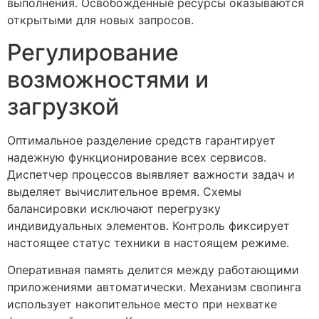
выполнения. Освобожденные ресурсы оказываются
открытыми для новых запросов.
Регулирование
возможностями и
загрузкой
Оптимальное разделение средств гарантирует
надежную функционирование всех сервисов.
Диспетчер процессов выявляет важности задач и
выделяет вычислительное время. Схемы
балансировки исключают перегрузку
индивидуальных элементов. Контроль фиксирует
настоящее статус техники в настоящем режиме.
Оперативная память делится между работающими
приложениями автоматически. Механизм свопинга
использует накопительное место при нехватке