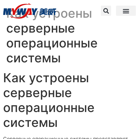
Как устроены
серверные
операционные
системы
Как устроены
серверные
операционные
системы
Серверные операционные системы представляют