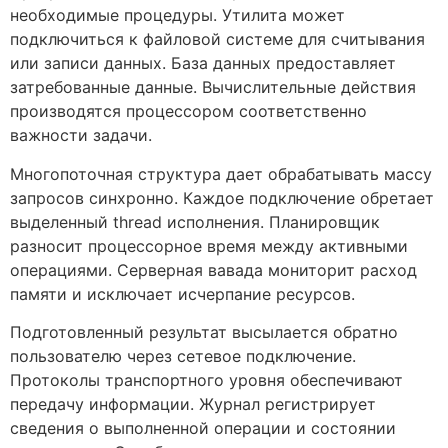
необходимые процедуры. Утилита может
подключиться к файловой системе для считывания
или записи данных. База данных предоставляет
затребованные данные. Вычислительные действия
производятся процессором соответственно
важности задачи.
Многопоточная структура дает обрабатывать массу
запросов синхронно. Каждое подключение обретает
выделенный thread исполнения. Планировщик
разносит процессорное время между активными
операциями. Серверная вавада мониторит расход
памяти и исключает исчерпание ресурсов.
Подготовленный результат высылается обратно
пользователю через сетевое подключение.
Протоколы транспортного уровня обеспечивают
передачу информации. Журнал регистрирует
сведения о выполненной операции и состоянии