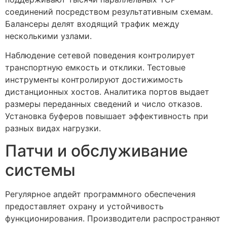
соединений посредством результативным схемам.
Балансеры делят входящий трафик между
несколькими узлами.
Наблюдение сетевой поведения контролирует
транспортную емкость и отклики. Тестовые
инструменты контролируют достижимость
дистанционных хостов. Аналитика портов выдает
размеры переданных сведений и число отказов.
Установка буферов повышает эффективность при
разных видах нагрузки.
Патчи и обслуживание
системы
Регулярное апдейт программного обеспечения
предоставляет охрану и устойчивость
функционирования. Производители распространяют