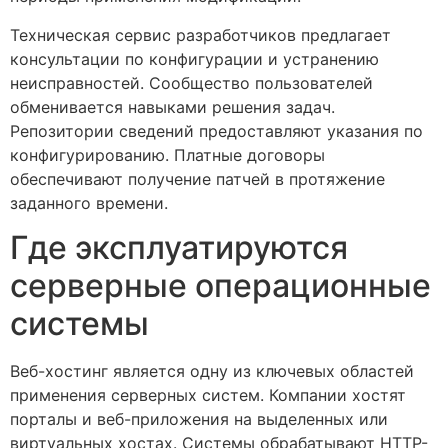
Техническая сервис разработчиков предлагает
консультации по конфигурации и устранению
неисправностей. Сообщество пользователей
обменивается навыками решения задач.
Репозитории сведений предоставляют указания по
конфигурированию. Платные договоры
обеспечивают получение патчей в протяжение
заданного времени.
Где эксплуатируются
серверные операционные
системы
Веб-хостинг является одну из ключевых областей
применения серверных систем. Компании хостят
порталы и веб-приложения на выделенных или
виртуальных хостах. Системы обрабатывают HTTP-