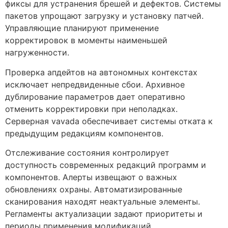
фиксы для устранения брешей и дефектов. Системы
пакетов упрощают загрузку и установку патчей.
Управляющие планируют применение
корректировок в моменты наименьшей
нагруженности.
Проверка апдейтов на автономных контекстах
исключает непредвиденные сбои. Архивное
дублирование параметров дает оперативно
отменить корректировки при неполадках.
Серверная vavada обеспечивает системы отката к
предыдущим редакциям компонентов.
Отслеживание состояния контролирует
доступность современных редакций программ и
компонентов. Алерты извещают о важных
обновлениях охраны. Автоматизированные
сканирования находят неактуальные элементы.
Регламенты актуализации задают приоритеты и
периоды применения модификаций.