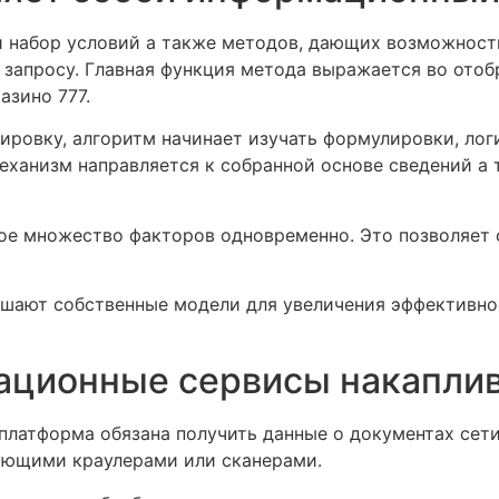
 набор условий а также методов, дающих возможность
запросу. Главная функция метода выражается во отоб
азино 777.
ировку, алгоритм начинает изучать формулировки, лог
механизм направляется к собранной основе сведений а
е множество факторов одновременно. Это позволяет 
шают собственные модели для увеличения эффективно
гационные сервисы накапл
платформа обязана получить данные о документах сети
ующими краулерами или сканерами.