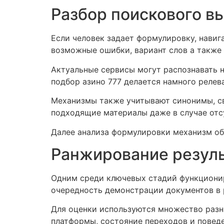
Разбор поискового в
Если человек задает формулировку, навиг
возможные ошибки, вариант слов а также 
Актуальные сервисы могут распознавать 
подбор азино 777 делается намного релев
Механизмы также учитывают синонимы, св
подходящие материалы даже в случае отс
Далее анализа формулировки механизм об
Ранжирование резуль
Одним среди ключевых стадий функционир
очередность демонстрации документов в р
Для оценки используются множество разн
платформы, состояние переходов и поведе