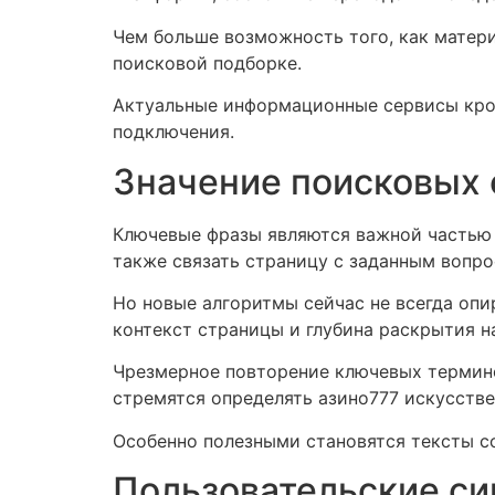
Чем больше возможность того, как матери
поисковой подборке.
Актуальные информационные сервисы кро
подключения.
Значение поисковых 
Ключевые фразы являются важной частью 
также связать страницу с заданным вопро
Но новые алгоритмы сейчас не всегда оп
контекст страницы и глубина раскрытия н
Чрезмерное повторение ключевых термин
стремятся определять азино777 искусстве
Особенно полезными становятся тексты с
Пользовательские си