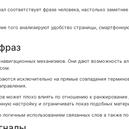
ал соответствует фразе человека, настолько заметне
ме того анализируют удобство страницы, смартфонну
фраз
навигационных механизмов. Они дают возможность ал
сом.
ираются исключительно на прямые совпадения терминов
аправления.
ов может плохо влиять по отношению к ранжирование 
нную настройку и ограничивать показ подобных матер
о логичным использованием связанных слов а также по
гналы