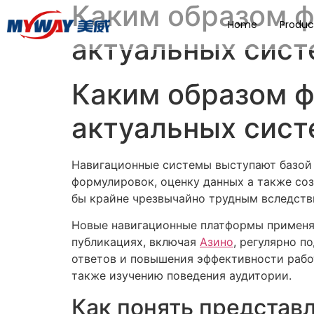
Каким образом 
Home
Produc
актуальных сист
Каким образом 
актуальных сист
Навигационные системы выступают базой 
формулировок, оценку данных а также соз
бы крайне чрезвычайно трудным вследств
Новые навигационные платформы применя
публикациях, включая
Азино
, регулярно 
ответов и повышения эффективности рабо
также изучению поведения аудитории.
Как понять представ