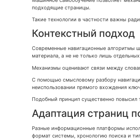
подходящие страницы.
Такие технологии в частности важны рад
Контекстный подход
Современные навигационные алгоритмы ши
материала, а не не только лишь отдельных
Механизмы оценивают связи между словам
С помощью смысловому разбору навигаци
неиспользовании прямого вхождения ключ
Подобный принцип существенно повысил т
Адаптация страниц п
Разные информационные платформы испол
формат системы, хронологию поиска и тип