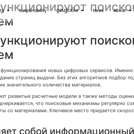
функционируют поиск
ts
Sustainability
OEM/ODM
News
About
ем
функционируют поиск
ем
функционирования новых цифровых сервисов. Именно 
дание страниц выдачи. Без этих алгоритмов подбор п
ие значительного количества материалов.
ют развитые расчетные модели а также методы оценки
подчеркивается, что поисковые механизмы регулярно с
ты со материалами. Ключевое место придается скорост
ляет собой информационны