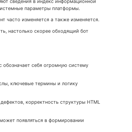
ляют сведения в индекс информационной
 системные параметры платформы.
нт часто изменяется а также изменяется.
сть, настолько скорее обходящий бот
с обозначает себя огромную систему
слы, ключевые термины и логику
о дефектов, корректность структуры HTML
и может появляться в формировании