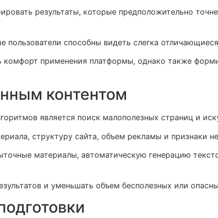
ировать результаты, которые предположительно точне
е пользователи способны видеть слегка отличающиеся
 комфорт применения платформы, однако также форми
енным контентом
горитмов является поиск малополезных страниц и иск
риала, структуру сайта, объем рекламы и признаки н
ыточные материалы, автоматическую генерацию текст
езультатов и уменьшать объем бесполезных или опасн
подготовки