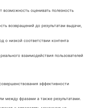
т возможность оценивать полезность
сть возвращений до результатам выдачи,
д о низкой соответствии контента
 реального взаимодействия пользователей
 совершенствования эффективности
ли между фразами а также результатами.
онтекст и определять максимально