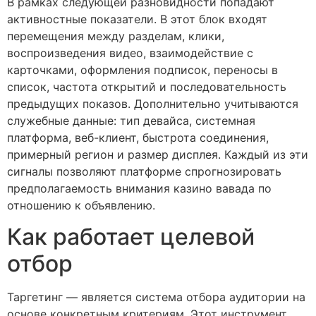
В рамках следующей разновидности попадают
активностные показатели. В этот блок входят
перемещения между разделам, клики,
воспроизведения видео, взаимодействие с
карточками, оформления подписок, переносы в
список, частота открытий и последовательность
предыдущих показов. Дополнительно учитываются
служебные данные: тип девайса, системная
платформа, веб-клиент, быстрота соединения,
примерный регион и размер дисплея. Каждый из эти
сигналы позволяют платформе спрогнозировать
предполагаемость внимания казино вавада по
отношению к объявлению.
Как работает целевой
отбор
Таргетинг — является система отбора аудитории на
основе конкретным критериям. Этот инструмент