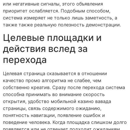
или негативные сигналы, этого объявления
приоритет ослабляется. Подобным способом,
система измеряет не только лишь заметность, а
также также реальную полезность демонстрации.
Целевые площадки и
действия вслед за
перехода
Целевая страница сказывается в отношении
качество промо алгоритма не слабее, чем
собственно креатив. Сразу после перехода система
способна принимать во внимание скорость
открытия, удобство мобильной казино вавада
страницы, связь содержимого ожиданию,
понятность навигации, появление ошибок и
поведение человека. Когда площадка слишком долго
появляется или не отвечает подходит ожиданиям,