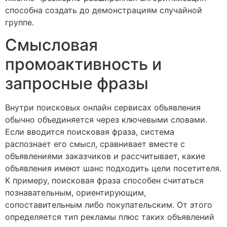
способна создать до демонстрациям случайной
группе.
Смысловая
промоактивность и
запросные фразы
Внутри поисковых онлайн сервисах объявления
обычно объединяется через ключевыми словами.
Если вводится поисковая фраза, система
распознает его смысл, сравнивает вместе с
объявлениями заказчиков и рассчитывает, какие
объявления имеют шанс подходить цели посетителя.
К примеру, поисковая фраза способен считаться
познавательным, ориентирующим,
сопоставительным либо покупательским. От этого
определяется тип рекламы плюс таких объявлений