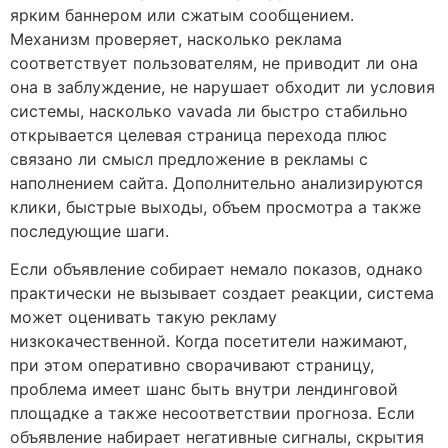
ярким баннером или сжатым сообщением.
Механизм проверяет, насколько реклама
соответствует пользователям, не приводит ли она
она в заблуждение, не нарушает обходит ли условия
системы, насколько vavada ли быстро стабильно
открывается целевая страница перехода плюс
связано ли смысл предложение в рекламы с
наполнением сайта. Дополнительно анализируются
клики, быстрые выходы, объем просмотра а также
последующие шаги.
Если объявление собирает немало показов, однако
практически не вызывает создает реакции, система
может оценивать такую рекламу
низкокачественной. Когда посетители нажимают,
при этом оперативно сворачивают страницу,
проблема имеет шанс быть внутри лендинговой
площадке а также несоответствии прогноза. Если
объявление набирает негативные сигналы, скрытия