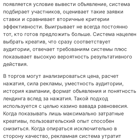
появляется условие вывести объявление, система
подбирает участников, оценивает такие заявки
ставки и сравнивает вторичные критерии
эффективности. Выигрывает не всегда постоянно
тот, кто готов предложить больше. Система нацелен
выбрать креатив, что сразу соответствует
аудитории, отвечает требованиям системы плюс
показывает высокую вероятность результативного
действия.
В торгов могут анализироваться цена, расчет
нажатия, сила рекламы, уместность аудитории,
история кампании, формат объявления и понятность
лендинга вслед за нажатия. Такой подход
используется с целью казино вавада равновесия.
Когда показывать лишь максимально затратные
креативы, пользовательский опыт способен
снизиться. Когда опираться исключительно в
сторону качество, рекламная система утратит