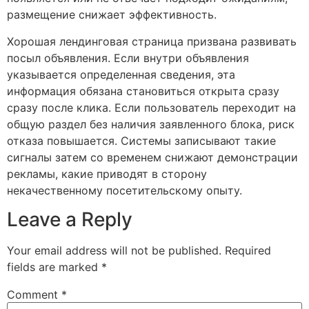
размещение снижает эффективность.
Хорошая лендинговая страница призвана развивать
посыл объявления. Если внутри объявления
указывается определенная сведения, эта
информация обязана становиться открыта сразу
сразу после клика. Если пользователь переходит на
общую раздел без наличия заявленного блока, риск
отказа повышается. Системы записывают такие
сигналы затем со временем снижают демонстрации
рекламы, какие приводят в сторону
некачественному посетительскому опыту.
Leave a Reply
Your email address will not be published.
Required
fields are marked
*
Comment
*