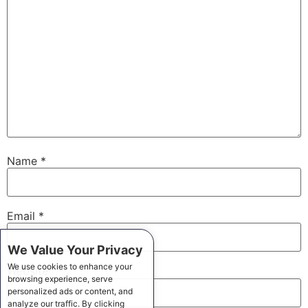
Name
*
Email
*
We Value Your Privacy
We use cookies to enhance your
Website
browsing experience, serve
personalized ads or content, and
analyze our traffic. By clicking