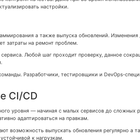
ктуализировать настройки.
аммирования а также выпуска обновлений. Изменения 
ет затраты на ремонт проблем.
сервиса. Любой шаг проходит проверку, данное сокращ
.
 команды. Разработчики, тестировщики и DevOps-спец
е CI/CD
ного уровня — начиная с малых сервисов до сложных 
тивно адаптироваться на правкам.
ают возможность выпускать обновления регулярно а та
устойчивой к нагрузкам.