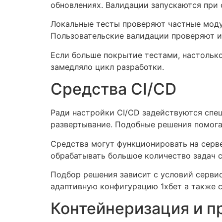
обновлениях. Валидации запускаются при
Локальные тесты проверяют частные мод
Пользовательские валидации проверяют и
Если больше покрытие тестами, настолько
замедляло цикл разработки.
Средства CI/CD
Ради настройки CI/CD задействуются спе
развертывание. Подобные решения помога
Средства могут функционировать на серв
обрабатывать большое количество задач 
Подбор решения зависит с условий серви
адаптивную конфигурацию 1хбет а также 
Контейнеризация и п