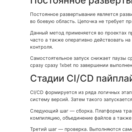
Постоянное разверт
Постоянное развертывание является разв
во боевую область. Цепочка не требует п
Данный метод применяется во проектах п
часто а также оперативно действовать на
контроля.
Самостоятельное запуск снижает паузы 
сразу сразу 1xbet по завершении выполне
Стадии CI/CD пайпла
CI/CD формируется из ряда логичных этап
систему версий. Затем такого запускаетс
Следующий шаг — сборка. Платформа тран
компиляцию, объединение файлов а также
Третий шаг — проверка. Выполняются сам