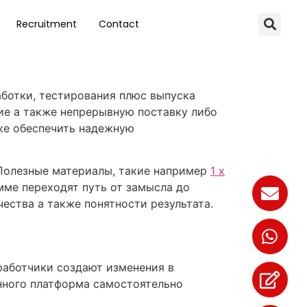
Recruitment
Contact
ботки, тестирования плюс выпуска
ие а также непрерывную поставку либо
же обеспечить надежную
 Полезные материалы, такие например
1 x
мме переходят путь от замысла до
ества а также понятности результата.
зработчики создают изменения в
анного платформа самостоятельно