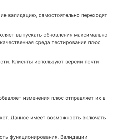
шие валидацию, самостоятельно переходят
воляет выпускать обновления максимально
 качественная среда тестирования плюс
ти. Клиенты используют версии почти
обавляет изменения плюс отправляет их в
кет. Данное имеет возможность включать
ость функционирования. Валидации