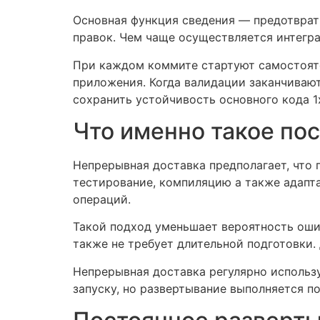
Основная функция сведения — предотврат
правок. Чем чаще осуществляется интегра
При каждом коммите стартуют самостояте
приложения. Когда валидации заканчивают
сохранить устойчивость основного кода 1
Что именно такое по
Непрерывная доставка предполагает, что 
тестирование, компиляцию а также адапт
операций.
Такой подход уменьшает вероятность оши
также не требует длительной подготовки
Непрерывная доставка регулярно использу
запуску, но развертывание выполняется п