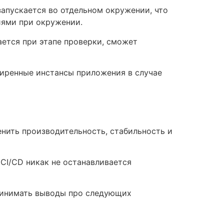
апускается во отдельном окружении, что
иями при окружении.
ется при этапе проверки, сможет
иренные инстансы приложения в случае
нить производительность, стабильность и
CI/CD никак не останавливается
принимать выводы про следующих