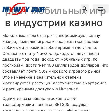
рост мобильных игр
в индустрии казино
Мобильные игры быстро трансформируют сцену
казино, позволяя игрокам наслаждаться своими
любимыми играми в любое время и где угодно.
Согласно отчету Newzoo, доходы от двух тысяч
двадцать три года, доход от мобильных игр, по
прогнозам, достигнет 100 миллиардов долларов, что
составляет почти 50% мирового игрового рынка.
Это изменение в значительной степени
мотивируется растущей доступностью смартфонов
и расширенным доступом в Интернет.
Одним из важнейших игроков в этой
трансформации является BET365, ведущая
компания онлайн -игр, которая эффективно