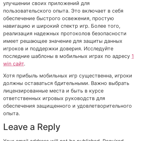
улучшении своих приложений для
пользовательского опыта. Это включает в себя
обеспечение быстрого освежения, простую
навигацию и широкий спектр игр. Более того,
реализация надежных протоколов безопасности
имеет решающее значение для защиты данных
игроков и поддержки доверия. Исследуйте
последние шаблоны в мобильных играх по адресу
1
win сайт
.
Хотя прибыль мобильных игр существенна, игроки
должны оставаться бдительными. Важно выбрать
лицензированные места и быть в курсе
ответственных игровых руководств для
обеспечения защищенного и удовлетворительного
опыта.
Leave a Reply
Your email address will not be published.
Required